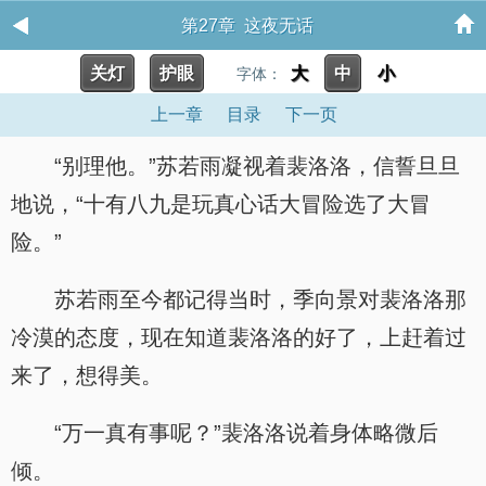
第27章 这夜无话
关灯
护眼
大
中
小
字体：
上一章
目录
下一页
“别理他。”苏若雨凝视着裴洛洛，信誓旦旦
地说，“十有八九是玩真心话大冒险选了大冒
险。”
苏若雨至今都记得当时，季向景对裴洛洛那
冷漠的态度，现在知道裴洛洛的好了，上赶着过
来了，想得美。
“万一真有事呢？”裴洛洛说着身体略微后
倾。