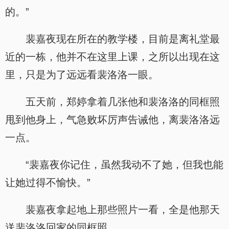
的。”
裴嘉夜现在所在的教学楼，目前是离礼堂最
近的一栋，他并不在这里上课，之所以出现在这
里，只是为了远远看裴洛洛一眼。
五天前，郑婷拿着几张他和裴洛洛的同框照
甩到他身上，气急败坏厉声告诫他，离裴洛洛远
一点。
“裴嘉夜你记住，虽然我动不了她，但我也能
让她过得不愉快。”
裴嘉夜拿起地上那些照片一看，全是他那天
送裴洛洛回家的同框照。