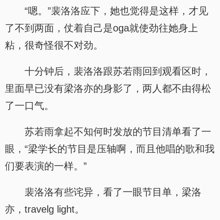
“嗯。”裴洛洛应下，她也觉得是这样，才见
了不到两面，仗着自己是oga就使劲往她身上
粘，很奇怪很不对劲。
十分钟后，裴洛洛跟苏若雨回到观看区时，
里面早已没有梁洛亦的身影了，两人都不由得松
了一口气。
苏若雨拿起不知何时发放的节目清单看了一
眼，“梁学长的节目是压轴啊，而且他唱的歌和我
们要表演的一样。”
裴洛洛有些诧异，看了一眼节目单，梁洛
亦，travelg light。