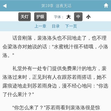
第19章 这夜无话
关灯
护眼
大
中
小
字体：
上一章
目录
下一页
话音刚落，裴洛洛头也不回地走了，也不理
会梁洛亦对她说的话：“水蜜桃汁很不错哦，小洛
洛。”
礼堂外有一处专门提供免费果汁的地方，裴
洛洛过来时，正见到有人在跟苏若雨搭话，她不
露痕迹地走到苏若雨身边，漫不经心地问：“你选
了什么果汁？”
“你怎么来了？”苏若雨看到裴洛洛很是惊