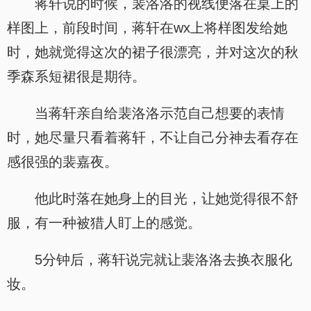
蒋轩说的时候，裴洛洛的视线便落在桌上的
样图上，前段时间，蒋轩在wx上将样图发给她
时，她就觉得这次的裙子很漂亮，并对这次的秋
季森系短裙很是期待。
当蒋轩亲自给裴洛洛示范自己想要的表情
时，她尽量只看着蒋轩，不让自己分神去看存在
感很强的裴嘉夜。
他此时落在她身上的目光，让她觉得很不舒
服，有一种被猎人盯上的感觉。
5分钟后，蒋轩说完就让裴洛洛去换衣服化
妆。