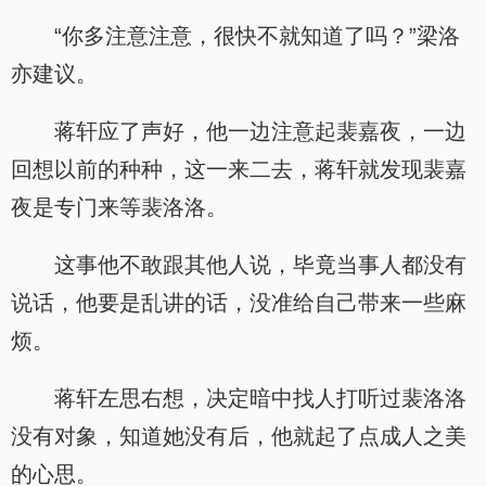
“你多注意注意，很快不就知道了吗？”梁洛
亦建议。
蒋轩应了声好，他一边注意起裴嘉夜，一边
回想以前的种种，这一来二去，蒋轩就发现裴嘉
夜是专门来等裴洛洛。
这事他不敢跟其他人说，毕竟当事人都没有
说话，他要是乱讲的话，没准给自己带来一些麻
烦。
蒋轩左思右想，决定暗中找人打听过裴洛洛
没有对象，知道她没有后，他就起了点成人之美
的心思。