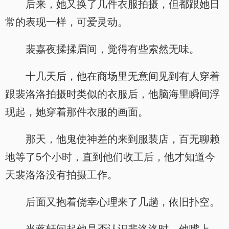
后来，她又换了几件衣服拍摄，但都跟她日
常的表现一样，可爱灵动。
裴嘉夜揉揉眉间，觉得有些索然无味。
十几天后，他在商场里无意间见到有人穿着
跟裴洛洛拍摄时类似的衣服后，他脑海里瞬间浮
现起，她穿着那件衣服的画面。
那天，他鬼使神差的来到服装店，百无聊赖
地等了5个小时，直到他们收工后，他才知道今
天裴洛洛没有拍摄工作。
后面又抱着侥幸心理来了几趟，依旧扑空。