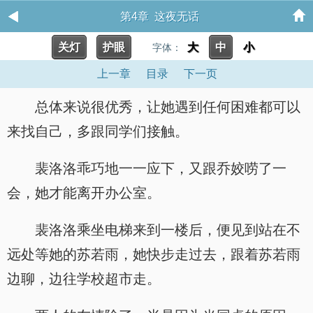
第4章 这夜无话
关灯
护眼
大
中
小
字体：
上一章
目录
下一页
总体来说很优秀，让她遇到任何困难都可以
来找自己，多跟同学们接触。
裴洛洛乖巧地一一应下，又跟乔姣唠了一
会，她才能离开办公室。
裴洛洛乘坐电梯来到一楼后，便见到站在不
远处等她的苏若雨，她快步走过去，跟着苏若雨
边聊，边往学校超市走。