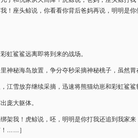
打我！座头鲸说，你看看你背后爸妈再说，明明是你
着彩虹鲨鲨远离即将到来的战场。
子里神秘海岛放置，争分夺秒采摘神秘桃子，虽然胃
尺，江雪放弃继续采摘，迅速将熊猫幼崽和彩虹鲨鲨
露出庞大躯体。
还绑架我！虎鲸说，呸，明明是你打我还追到我家来
有！……］