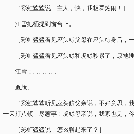
［彩虹鲨鲨说，主人，快，我想看热闹！］
江雪把桶提到窗台上。
［彩虹鲨鲨看见座头鲸父母在座头鲸身后，
［彩虹鲨鲨看见座头鲸和虎鲸吵累了，原地
江雪：…………
尴尬。
［彩虹鲨鲨听见座头鲸父亲说，不好意思，
一天打八顿，尽惹事！虎鲸母亲说，我家也是，
［彩虹鲨鲨说，怎么聊起来了？］