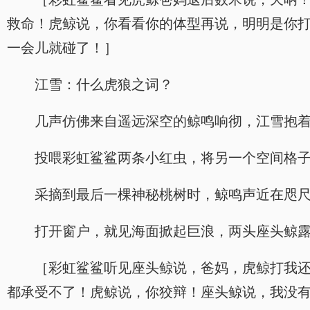
救命！虎鲸说，你看看你的体型再说，明明是你
一会儿就碰了！］
江雪：什么虎狼之词？
几声仿佛来自遥远深空的鲸鸣响彻，江雪抱
投喂彩虹鲨鲨两条小红虫，将另一个空间格
采摘到最后一棵神秘桃树时，鲸鸣声近在咫
打开窗户，就见海面掀起巨浪，两头座头鲸
［彩虹鲨鲨听见座头鲸说，爸妈，虎鲸打我
都承受不了！虎鲸说，你狡辩！座头鲸说，我没