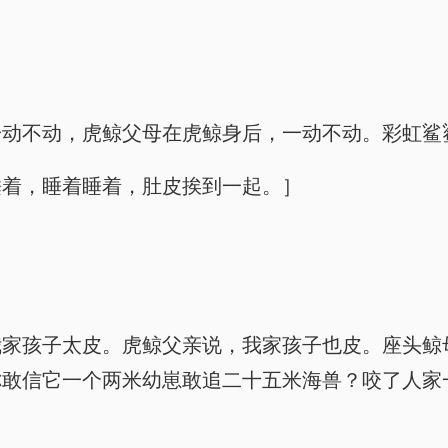
一动不动，虎鲸父母在虎鲸身后，一动不动。彩虹鲨
睡着，睡着睡着，肚皮挨到一起。］
我家孩子太皮。虎鲸父亲说，我家孩子也皮。座头鲸
你敢信它一个两米幼崽敢追二十五米海兽？咬了人家