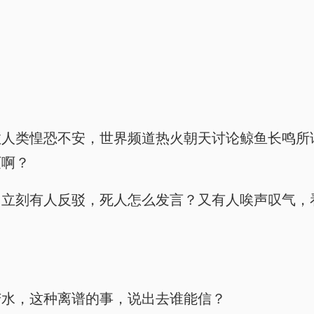
数人类惶恐不安，世界频道热火朝天讨论鲸鱼长鸣所
灭啊？
？立刻有人反驳，死人怎么发言？又有人唉声叹气，
苦水，这种离谱的事，说出去谁能信？