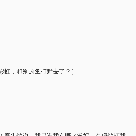
彩虹，和别的鱼打野去了？］
！座头鲸说，我是谁我在哪？爸妈，有虎鲸打我，