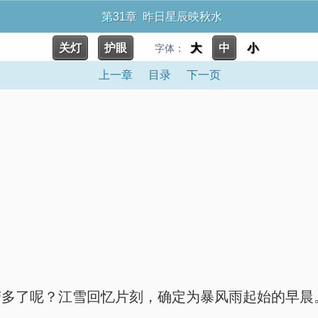
第31章 昨日星辰映秋水
关灯
护眼
大
中
小
字体：
上一章
目录
下一页
。
变多了呢？江雪回忆片刻，确定为暴风雨起始的早晨