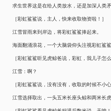
求生世界这是在给人类放水，还是加深人类
［彩虹鲨鲨说，主人，快来收取物资啦！］
江雪冒雨来到岸边，将彩虹鲨鲨捧起来。
海面翻涌浪花，一个大脑袋仰头注视彩虹鲨
［彩虹鲨鲨听见虎鲸爸说，彩虹，我儿子怎
江雪：啊？
［彩虹鲨鲨说，没有没有，收取的时候不小
江雪选择取出，一头五米长座头鲸和两米长
［彩虹鲨鲨看见虎鲸爸妈退后数米说，天呐