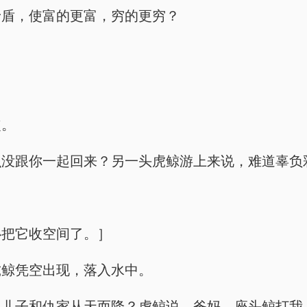
矛盾，使富的更富，穷的更穷？
鲨。
么没跟你一起回来？另一头虎鲸游上来说，难道辜负
心把它收空间了。］
虎鲸凭空出现，落入水中。
！儿子和仇家从天而降？虎鲸说，爸妈，座头鲸打我