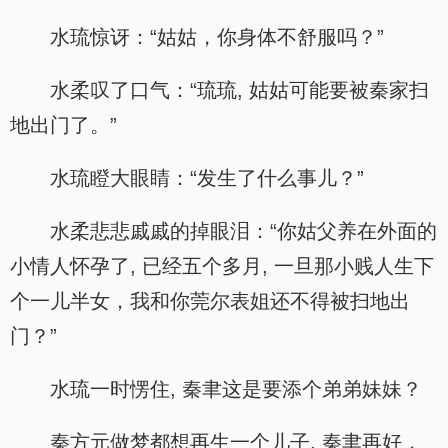
水琉惊讶：“姑姑，你身体不舒服吗？”
水柔叹了口气：“琉琉, 姑姑可能要被秦家扫
地出门了。”
水琉瞪大眼睛：“发生了什么事儿？”
水柔悲悲戚戚的掉眼泪：“你姑父养在外面的
小情人怀孕了, 已经五个多月, 一旦那小贱人生下
个一儿半女，我和你莞尔表姐还不得被扫地出
门？”
水琉一时愣住, 秦聿这是要添个弟弟妹妹？
秦方元做梦都想再生一个儿子, 秦聿再好，