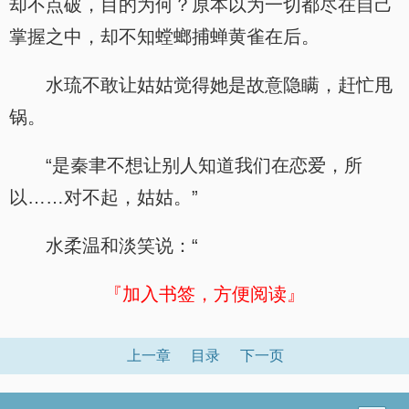
却不点破，目的为何？原本以为一切都尽在自己
掌握之中，却不知螳螂捕蝉黄雀在后。
水琉不敢让姑姑觉得她是故意隐瞒，赶忙甩
锅。
“是秦聿不想让别人知道我们在恋爱，所
以……对不起，姑姑。”
水柔温和淡笑说：“
『加入书签，方便阅读』
上一章
目录
下一页