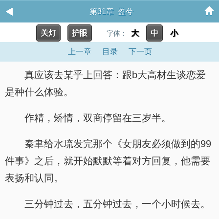
第31章 盈兮
关灯
护眼
大
中
小
字体：
上一章
目录
下一页
真应该去某乎上回答：跟b大高材生谈恋爱
是种什么体验。
作精，矫情，双商停留在三岁半。
秦聿给水琉发完那个《女朋友必须做到的99
件事》之后，就开始默默等着对方回复，他需要
表扬和认同。
三分钟过去，五分钟过去，一个小时候去。