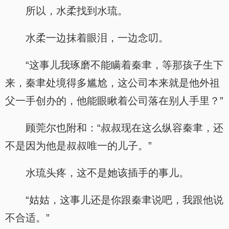
所以，水柔找到水琉。
水柔一边抹着眼泪，一边念叨。
“这事儿我琢磨不能瞒着秦聿，等那孩子生下
来，秦聿处境得多尴尬，这公司本来就是他外祖
父一手创办的，他能眼瞅着公司落在别人手里？”
顾莞尔也附和：“叔叔现在这么纵容秦聿，还
不是因为他是叔叔唯一的儿子。”
水琉头疼，这不是她该插手的事儿。
“姑姑，这事儿还是你跟秦聿说吧，我跟他说
不合适。”