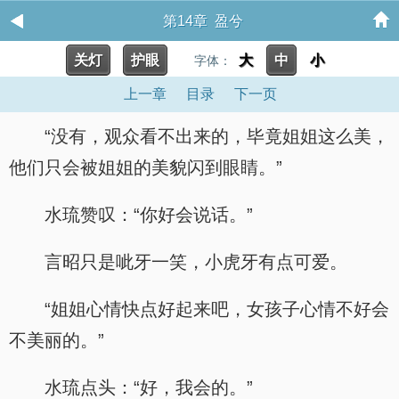
第14章 盈兮
关灯
护眼
大
中
小
字体：
上一章
目录
下一页
“没有，观众看不出来的，毕竟姐姐这么美，
他们只会被姐姐的美貌闪到眼睛。”
水琉赞叹：“你好会说话。”
言昭只是呲牙一笑，小虎牙有点可爱。
“姐姐心情快点好起来吧，女孩子心情不好会
不美丽的。”
水琉点头：“好，我会的。”