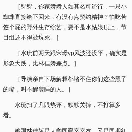
［醒醒，你家娇娇人如其名可还行，一只小
蜘蛛直接给吓回来，有没有点契约精神？怕吃苦
签个屁的野外生存综艺，要不是水姑娘顶上，节
目组还不得被坑死。］
［水琉前两天跟宋璟yp风波还没平，确实是
形象大跌，比林佳娇差点。］
［导演亲自下场解释都堵不住你们这些黑子
的嘴，叫不醒装睡的人。］
水琉扫了几眼热评，默默关掉，不打算多
看。
她跟林佳娇是大学同寝室室友，又是同期红