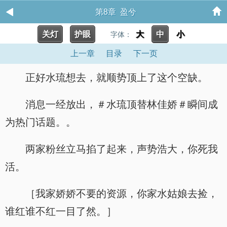
第8章 盈兮
关灯
护眼
大
中
小
字体：
上一章
目录
下一页
正好水琉想去，就顺势顶上了这个空缺。
消息一经放出，＃水琉顶替林佳娇＃瞬间成
为热门话题。。
两家粉丝立马掐了起来，声势浩大，你死我
活。
［我家娇娇不要的资源，你家水姑娘去捡，
谁红谁不红一目了然。］