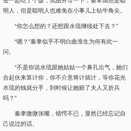
去一起吃了个饭，试图开导一下，秦聿虽然是聪
明人，但是聪明人也难免在小事儿上钻牛角尖。
“你怎么想的？还想跟水琉继续处下去？”
“嗯？”秦聿似乎不明白曲淮生为何有此一
问。
“不是你说水琉跟她姑姑一个鼻孔出气，她们
合起伙来算计你，你不介意将计就计，等你花光
水琉的钱就分手，到时候让她赔了夫人又折兵
吗？”
秦聿微微张嘴，错愕不已，显然已经忘记自
己说过的话。