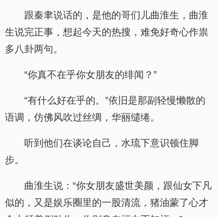
跟秦聿说话的，是他的哥们儿曲淮生，曲淮
生说完正事，想起今天的热搜，难免好奇心作祟
多八卦两句。
“你真不在乎你女朋友的绯闻？”
“有什么好在乎的。”依旧是那副轻慢懒散的
语调，仿佛风吹过丝绸，华丽缱绻。
听到他们在谈论自己，水琉下意识顿住脚
步。
曲淮生说：“你女朋友盛世美颜，跟仙女下凡
似的，又是娱乐圈里的一股清流，猪油蒙了心才