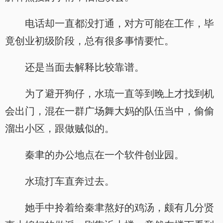
电话却一直都没打通，对方可能在工作，毕
竟创业初级阶段，总有很多事情要忙。
还是当面去解释比较靠谱。
为了避开狗仔，水琉一直等到晚上才找到机
会出门，混在一群广场舞大妈的队伍当中，偷偷
溜出小区，跟做贼似的。
秦聿的办公地点在一个软件创业园。
水琉打车直奔过去。
她手中拎着给秦聿熬好的鸡汤，颇有几分贤