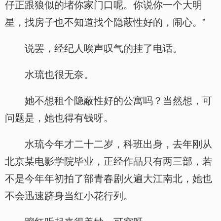
仔正跟狼似的堵你家门口呢。你说你一个大明
星，找房子也不知道找个隐蔽性好的，闹心。”
说罢，经纪人唉声叹气的挂了电话。
水琉也很无奈。
她不想租个隐蔽性好的公寓吗？当然想，可
问题是，她也得有钱呀。
水琉今年才二十二岁，科班出身，去年刚从
北京某电影学院毕业，正经作品只有两三部，若
不是今年年初拍了部青春剧火遍大江南北，她也
不会迅速跻身当红小花行列。