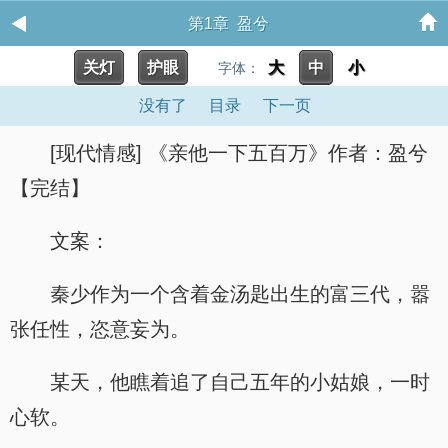
第1章 盈兮
关灯
护眼
大
中
小
字体：
没有了
目录
下一页
[现代情感] 《亲他一下五百万》作者：盈兮
【完结】
文案：
秦少作为一个含着金汤匙出生的富三代，嚣
张任性，恣意妄为。
某天，他瞧着追了自己五年的小姑娘，一时
心软。