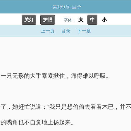
第159章 呈予
关灯
护眼
大
中
小
字体：
上一页
目录
下一章
被一只无形的大手紧紧揪住，痛得难以呼吸。
了，她赶忙说道：“我只是想偷偷去看看木已，并
绷的嘴角也不自觉地上扬起来。