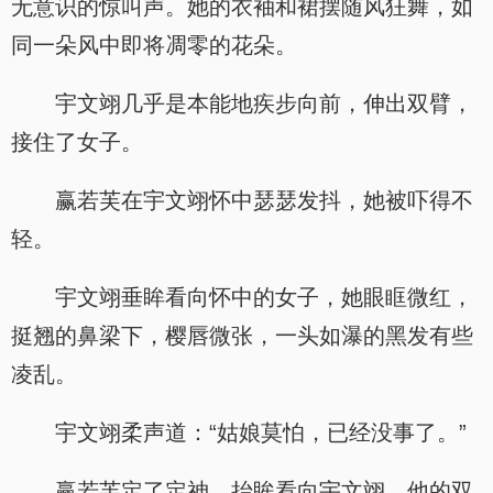
无意识的惊叫声。她的衣袖和裙摆随风狂舞，如
同一朵风中即将凋零的花朵。
宇文翊几乎是本能地疾步向前，伸出双臂，
接住了女子。
赢若芙在宇文翊怀中瑟瑟发抖，她被吓得不
轻。
宇文翊垂眸看向怀中的女子，她眼眶微红，
挺翘的鼻梁下，樱唇微张，一头如瀑的黑发有些
凌乱。
宇文翊柔声道：“姑娘莫怕，已经没事了。”
赢若芙定了定神，抬眸看向宇文翊，他的双