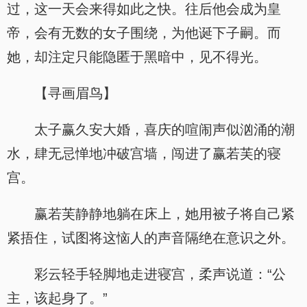
过，这一天会来得如此之快。往后他会成为皇
帝，会有无数的女子围绕，为他诞下子嗣。而
她，却注定只能隐匿于黑暗中，见不得光。
【寻画眉鸟】
太子赢久安大婚，喜庆的喧闹声似汹涌的潮
水，肆无忌惮地冲破宫墙，闯进了赢若芙的寝
宫。
赢若芙静静地躺在床上，她用被子将自己紧
紧捂住，试图将这恼人的声音隔绝在意识之外。
彩云轻手轻脚地走进寝宫，柔声说道：“公
主，该起身了。”