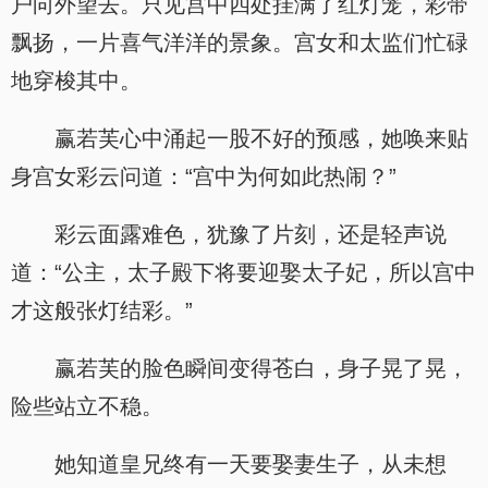
户向外望去。只见宫中四处挂满了红灯笼，彩带
飘扬，一片喜气洋洋的景象。宫女和太监们忙碌
地穿梭其中。
赢若芙心中涌起一股不好的预感，她唤来贴
身宫女彩云问道：“宫中为何如此热闹？”
彩云面露难色，犹豫了片刻，还是轻声说
道：“公主，太子殿下将要迎娶太子妃，所以宫中
才这般张灯结彩。”
赢若芙的脸色瞬间变得苍白，身子晃了晃，
险些站立不稳。
她知道皇兄终有一天要娶妻生子，从未想