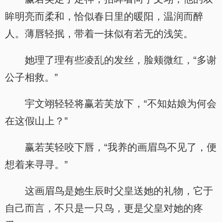
眸明亮而柔和，恰似春日里的暖阳，温润而醉
人。薄唇轻抿，带着一抹似有若无的浅笑。
她理了理有些凌乱的发丝，脸颊微红，“多谢
公子相救。”
宇文翊轻轻将赢若芙放下，“不知姑娘为何会
在这假山上？”
赢若芙轻咬下唇，“我养的画眉鸟不见了，便
想着来寻寻。”
这画眉鸟是她生辰时父皇送她的礼物，它于
自己而言，不只是一只鸟，更是父皇对她的疼