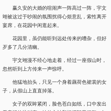
赢久安的大婚的喧闹声一阵高过一阵，宇文
翊被这过于吵闹的氛围扰得心烦意乱，索性离开
宴席，在花园中闲逛起来。
花园里，虽仍能听到远处传来的嘈杂，但好
歹多了几分清幽。
宇文翊漫不经心地走着，经过一座假山时，
忽然听到上方传来一声惊呼。
他猛地抬头，只见一个身着藕荷色裙裳的女
子，从假山上直直掉落。
女子的双眸紧闭，脸色苍白如纸，口中发出