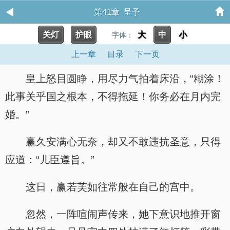
第41章 呈予
关灯
护眼
大
中
小
字体：
上一章
目录
下一页
皇上怒目圆睁，用尽力气拍着床沿，“糊涂！
此事关乎国之根本，不得拖延！你务必在月内完
婚。”
赢久安满心无奈，却又不敢违抗圣意，只得
应道：“儿臣遵旨。”
这日，赢若芙如往常般在自己的宫中。
忽然，一阵喧闹声传来，她下意识地推开窗