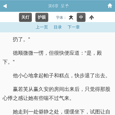
第6章 呈予
关灯
护眼
大
中
小
字体：
上一页
目录
下一章
扔了。”
德顺微微一愣，但很快便应道：“是，殿
下。”
他小心地拿起帕子和糕点，快步退了出去。
赢若芙从赢久安的房间出来后，只觉得那股
心悸之感让她有些喘不过气来。
她走到一处僻静之处，缓缓坐下，试图让自