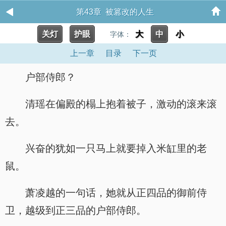
第43章 被篡改的人生
关灯
护眼
大
中
小
字体：
上一章
目录
下一页
户部侍郎？
清瑶在偏殿的榻上抱着被子，激动的滚来滚
去。
兴奋的犹如一只马上就要掉入米缸里的老
鼠。
萧凌越的一句话，她就从正四品的御前侍
卫，越级到正三品的户部侍郎。