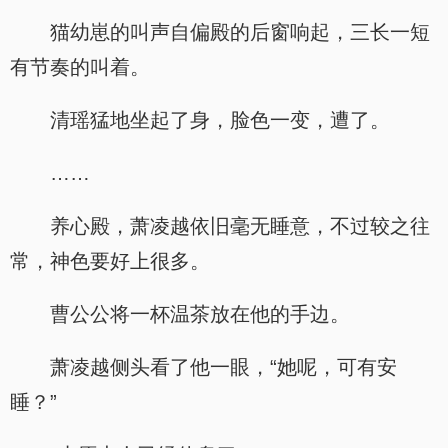
猫幼崽的叫声自偏殿的后窗响起，三长一短
有节奏的叫着。
清瑶猛地坐起了身，脸色一变，遭了。
……
养心殿，萧凌越依旧毫无睡意，不过较之往
常，神色要好上很多。
曹公公将一杯温茶放在他的手边。
萧凌越侧头看了他一眼，“她呢，可有安
睡？”