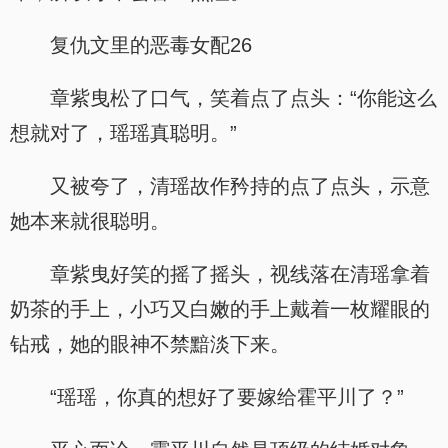
复仇文里的恶毒女配26
章紫曳松了口气，笑着点了点头：“你能这么
想就对了，瑶瑶真聪明。”
又被夸了，清瑶故作矜持的点了点头，示意
她本来就很聪明。
章紫曳好笑的摇了摇头，视线落在清瑶拿着
奶茶的手上，小巧又白嫩的手上戴着一枚耀眼的
钻戒，她的眼神不禁黯淡下来。
“瑶瑶，你真的想好了要嫁给霍平川了？”