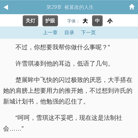
第29章 被篡改的人生
关灯
护眼
大
中
小
字体：
上一章
目录
下一页
不过，你想要我帮你做什么事呢？”
许雪琪凑到他的耳边，低语了几句。
楚展眸中飞快的闪过极致的厌恶，大手搭在
她的肩膀上想要用力的推开她，不过想到许氏的
新城计划书，他勉强的忍住了。
“呵呵，雪琪这不妥吧，现在这是法制社
会……”