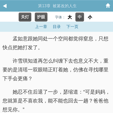
第13章 被篡改的人生
关灯
护眼
大
中
小
字体：
上一章
目录
下一页
孟如意跟她同处一个空间都觉得窒息，只想
快点把她打发了。
许雪琪知道再怎么纠缠下去也意义不大，重
要的是清瑶一双眼睛正盯着她，仿佛在寻找哪里
下手会更痛？
她忍不住后退了一步，瑟缩道：“可是妈妈，
您就算是不喜欢我，能不能也回去一趟？爸爸他
想见你。”