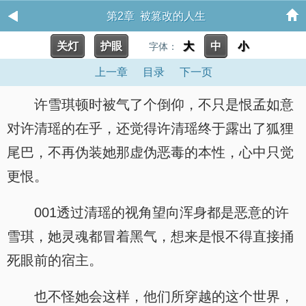
第2章 被篡改的人生
关灯
护眼
大
中
小
字体：
上一章
目录
下一页
许雪琪顿时被气了个倒仰，不只是恨孟如意
对许清瑶的在乎，还觉得许清瑶终于露出了狐狸
尾巴，不再伪装她那虚伪恶毒的本性，心中只觉
更恨。
001透过清瑶的视角望向浑身都是恶意的许
雪琪，她灵魂都冒着黑气，想来是恨不得直接捅
死眼前的宿主。
也不怪她会这样，他们所穿越的这个世界，