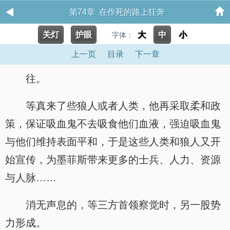
第74章 在作死的路上狂奔
关灯
护眼
大
中
小
字体：
上一页
目录
下一章
往。
等真来了些狼人或者人类，他再采取柔和政
策，保证吸血鬼不去吸食他们血液，强迫吸血鬼
与他们维持表面平和，于是这些人类和狼人又开
始宣传，为墨菲斯带来更多的士兵、人力、资源
与人脉……
消无声息的，等三方首领察觉时，另一股势
力形成。