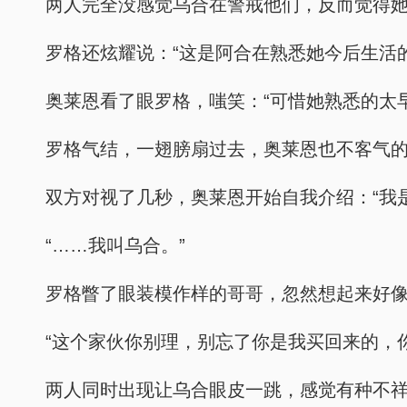
两人完全没感觉乌合在警戒他们，反而觉得
罗格还炫耀说：“这是阿合在熟悉她今后生活
奥莱恩看了眼罗格，嗤笑：“可惜她熟悉的太
罗格气结，一翅膀扇过去，奥莱恩也不客气
双方对视了几秒，奥莱恩开始自我介绍：“我是
“……我叫乌合。”
罗格瞥了眼装模作样的哥哥，忽然想起来好
“这个家伙你别理，别忘了你是我买回来的，
两人同时出现让乌合眼皮一跳，感觉有种不祥