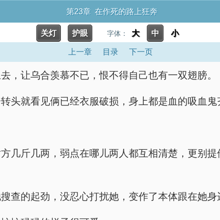
第23章 在作死的路上狂奔
关灯
护眼
大
中
小
字体：
上一章
目录
下一页
上去，让乌合羡慕不已，恨不得自己也有一双翅膀。
一转头就看见俩已经衣服破损，身上都是血的吸血鬼
对方几斤几两，弱点在哪儿两人都互相清楚，更别提
她搜查的起劲，没忍心打扰她，变作了本体跟在她身