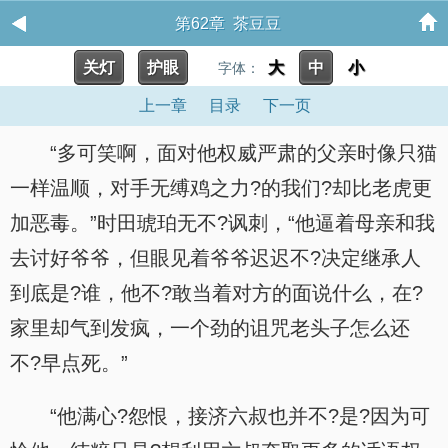
第62章 茶豆豆
关灯
护眼
大
中
小
字体：
上一章
目录
下一页
“多可笑啊，面对他权威严肃的父亲时像只猫
一样温顺，对手无缚鸡之力?的我们?却比老虎更
加恶毒。”时田琥珀无不?讽刺，“他逼着母亲和我
去讨好爷爷，但眼见着爷爷迟迟不?决定继承人
到底是?谁，他不?敢当着对方的面说什么，在?
家里却气到发疯，一个劲的诅咒老头子怎么还
不?早点死。”
“他满心?怨恨，接济六叔也并不?是?因为可