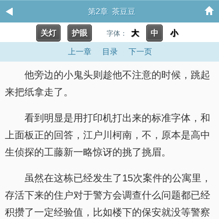
第2章 茶豆豆
关灯
护眼
大
中
小
字体：
上一章
目录
下一页
他旁边的小鬼头则趁他不注意的时候，跳起
来把纸拿走了。
看到明显是用打印机打出来的标准字体，和
上面板正的回答，江户川柯南，不，原本是高中
生侦探的工藤新一略惊讶的挑了挑眉。
虽然在这栋已经发生了15次案件的公寓里，
存活下来的住户对于警方会调查什么问题都已经
积攒了一定经验值，比如楼下的保安就没等警察