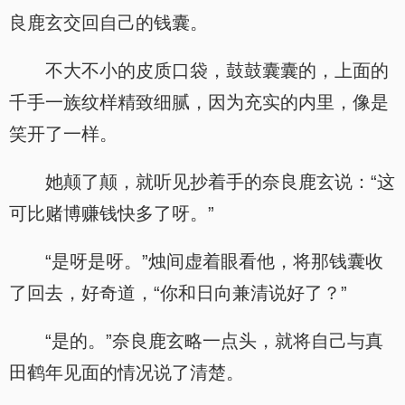
良鹿玄交回自己的钱囊。
不大不小的皮质口袋，鼓鼓囊囊的，上面的
千手一族纹样精致细腻，因为充实的内里，像是
笑开了一样。
她颠了颠，就听见抄着手的奈良鹿玄说：“这
可比赌博赚钱快多了呀。”
“是呀是呀。”烛间虚着眼看他，将那钱囊收
了回去，好奇道，“你和日向兼清说好了？”
“是的。”奈良鹿玄略一点头，就将自己与真
田鹤年见面的情况说了清楚。