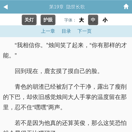
第19章 隐世长歌
关灯
护眼
大
中
小
字体：
上一章
目录
下一页
“我相信你。”烛间笑了起来，“你有那样的才
能。”
回到现在，鹿玄摸了摸自己的脸。
青色的胡渣已经被刮了个干净，露出了瘦削
的下巴，却依旧感觉烛间大人手掌的温度留在那
里，忍不住“嘿嘿”两声。
若不是因为他真的还算英俊，那么这笑恐怕