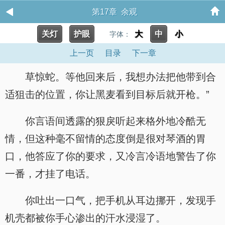
第17章 余观
关灯
护眼
大
中
小
字体：
上一页
目录
下一章
草惊蛇。等他回来后，我想办法把他带到合
适狙击的位置，你让黑麦看到目标后就开枪。”
你言语间透露的狠戾听起来格外地冷酷无
情，但这种毫不留情的态度倒是很对琴酒的胃
口，他答应了你的要求，又冷言冷语地警告了你
一番，才挂了电话。
你吐出一口气，把手机从耳边挪开，发现手
机壳都被你手心渗出的汗水浸湿了。