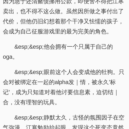
因为急于还清赌债挪用公款，即便舍不得把江寒
卖出，也不得不这么做。虽然因所做之事付出了
代价，但他仍旧幻想着那个干净又怯懦的孩子，
会成为自己征服游戏里的最为完美的角色。
&esp;&esp;他会拥有一个只属于自己的
oga。
&esp;&esp;眼前这个人会变成他的牡狗。只
会对被绑定在一起的alpha发｜情，被永久’标
记’，成为只知道对着他讨要信息素，迫切结｜
合，没有理智的玩具。
&esp;&esp;静默太久，古怪的氛围因子在空
气弥漫。江寒勉励抬起眼，发现这个死变态竟然