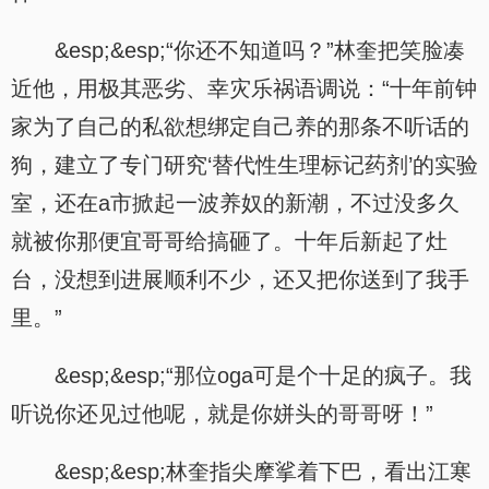
&esp;&esp;“你还不知道吗？”林奎把笑脸凑
近他，用极其恶劣、幸灾乐祸语调说：“十年前钟
家为了自己的私欲想绑定自己养的那条不听话的
狗，建立了专门研究‘替代性生理标记药剂’的实验
室，还在a市掀起一波养奴的新潮，不过没多久
就被你那便宜哥哥给搞砸了。十年后新起了灶
台，没想到进展顺利不少，还又把你送到了我手
里。”
&esp;&esp;“那位oga可是个十足的疯子。我
听说你还见过他呢，就是你姘头的哥哥呀！”
&esp;&esp;林奎指尖摩挲着下巴，看出江寒