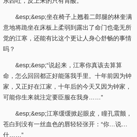
东西吐，反上来的只有胃酸。
&esp;&esp;坐在椅子上翘着二郎腿的林奎满
意地将跪坐在床板上柔弱到露出了命门也毫无所
觉的江寒，还能有比这个更让人身心舒畅的事情
吗？
&esp;&esp;“说起来，江寒你真该去算算
命，怎么回回都正好能落我手里。十年前因为钟
家，又正好在江家，十年后的今天又因为钟家，
可能你生来就注定要臣服在我身……”
&esp;&esp;江寒缓缓掀起眼皮，瞳孔震颤，
苍白到没有一丝血色的唇轻轻张开：“你…说…
什……”