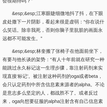
会很期待吗？”
&esp;&esp;江寒眼睫细微地抖了抖，在下眼
皮处撒下一片阴影，看起来很是虚弱：“你在说什
么笑话。除非我死，否则你脑子里肮脏的画面永
远都不可能发生。”
&esp;&esp;林奎搬了张椅子在他面前坐下，
有要与他长谈的架势：“有人十年前就在研究一种
能跳过永久标记这一生理步骤，靠注射药剂来实
现直接‘标记’。被注射这种药剂的oga或者beta，
会只认定药剂中所含信息素来源者的alpha。不论
是意志多么坚定的人，都战胜不了。或者反过
来，oga向想要征服的alpha注射含有自己信息素