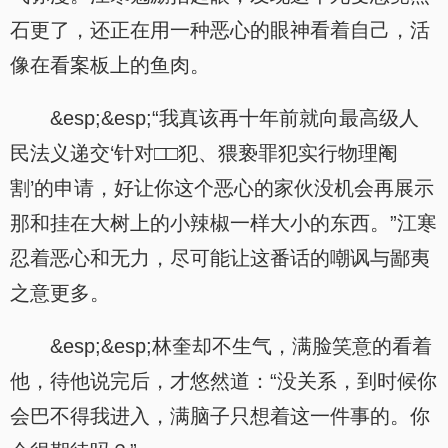
石更了，还正在用一种恶心的眼神看着自己，活
像在看案板上的鱼肉。
&esp;&esp;“我真该再十年前就向最高级人
民法义递交‘针对□□犯、猥亵罪犯实行物理阉
割’的申请，好让你这个恶心的家伙没机会再展示
那和挂在大树上的小辣椒一样大小的东西。”江寒
忍着恶心和无力，尽可能让这番话的嘲讽与鄙夷
之意更多。
&esp;&esp;林奎却不生气，满脸笑意的看着
他，待他说完后，才悠然道：“没关系，到时候你
会巴不得我进入，满脑子只想着这一件事的。你