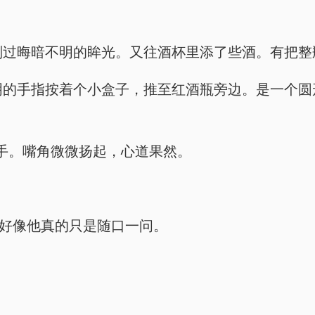
。
，眼底划过晦暗不明的眸光。又往酒杯里添了些酒。有把
骨节分明的手指按着个小盒子，推至红酒瓶旁边。是一
随他的手。嘴角微微扬起，心道果然。
的声音好像他真的只是随口一问。