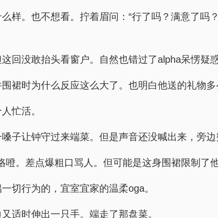
西是个什么样。也不想看。拧着眉问：“行了吗？满意了
菜。但这回没敢抬头看窗户。自然也错过了alpha呆
看见这件围裙时为什么反应这么大了。也明白他送的礼物
一个人忙活。
本想吼一嗓子让钟守过来端菜。但是声音还没喊出来，
江寒心下一咯噔。差点爆粗口骂人。但可能是这身围裙限
伴侣一切行为的，宜室宜家的温柔oga。
，旁边又适时伸出一只手。端走了那盘菜。