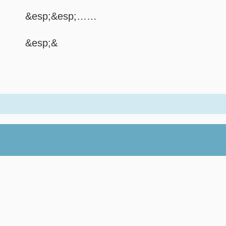
&esp;&esp;……
&esp;&