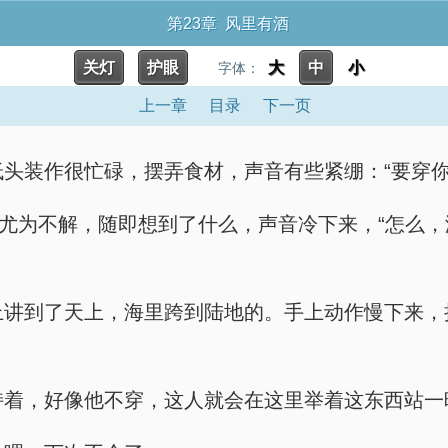
第23章 风里有酒
关灯
护眼
大
中
小
字体：
上一章
目录
下一页
只能低头装作很忙碌，摆弄食材，声音有些紧绷：“要穿
…”钟守尤为不解，随即想到了什么，声音冷下来，“
从地上讲到了天上，海里跨到陆地的。手上动作慢下来，
江寒僵持着，好像他不穿，这人就会在这里举着这东西