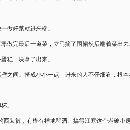
么他一做好菜就进来端。
会，江寒做完最后一道菜，立马摘了围裙然后端着菜出去
的小蛋糕一块拿了出来。
冰箱和墙壁之间。挤成小小一点。进来的人不仔细看，根
脚杯。
其贴合长腿的西装裤，有模有样地醒酒。搞得江寒这个老破