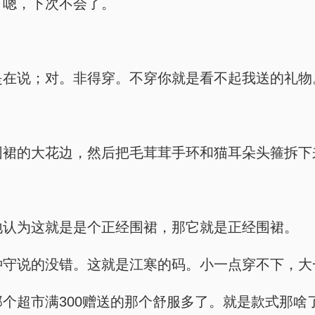
句；嗯，下次不会了。
神就是在说；对。非得穿。不穿你就是看不起我送的礼物
捏着围裙的大花边，然后把毛茸茸手环和猫耳朵头箍拆下来
坚定地认为这就是是个正经围裙，那它就是正经围裙。
穿上。钟守说的没错。这就是江寒的码。小一点穿不下
实比那个超市满300赠送的那个舒服多了。就是款式那啥