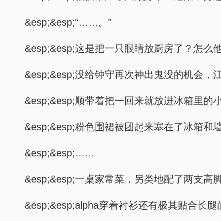
&esp;&esp;“……。”
&esp;&esp;这是把一只眼睛放厨房了？怎
&esp;&esp;没给钟守再次神出鬼没的机
&esp;&esp;顺带着把一回来就放进冰箱里
&esp;&esp;粉色围裙被团起来塞在了
&esp;&esp;……
&esp;&esp;一桌家常菜，另类地配了两支高
&esp;&esp;alpha穿着衬衫还有极