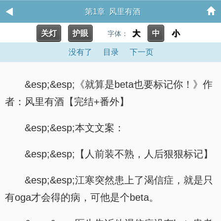
第1章 风里有酒
关灯
护眼
大
中
小
字体：
没有了
目录
下一页
&esp;&esp;《就算是beta也要标记你！》作
者：风里有酒【完结+番外】
&esp;&esp;本文文案：
&esp;&esp;【人前装不熟，人后狠狠标记】
&esp;&esp;江寒突然患上了渴信症，就是只
有oga才会得的病，可他是个beta。