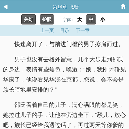
第14章 飞糖
关灯
护眼
大
中
小
字体：
上一页
目录
下一章
快速离开了，与踏进门槛的男子擦肩而过。
男子也没有去格外留意，几个大步走到邵氏
的身边，表情有些焦色，唤道：“娘，我刚才碰见
华康了，他说看见华溪在京都，您说，会不会是
族长暗地里安排的？”
邵氏看着自己的儿子，满心满眼的都是笑，
她拉过儿子的手，让他在旁边坐下，“毅儿，放心
吧，族长已经给我透过话了，再过两天等你爹的