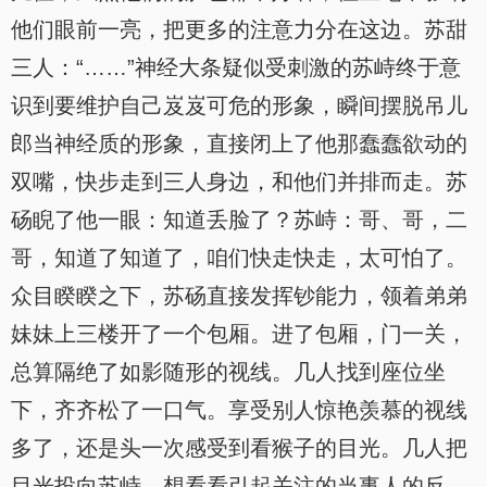
他们眼前一亮，把更多的注意力分在这边。苏甜
三人：“……”神经大条疑似受刺激的苏峙终于意
识到要维护自己岌岌可危的形象，瞬间摆脱吊儿
郎当神经质的形象，直接闭上了他那蠢蠢欲动的
双嘴，快步走到三人身边，和他们并排而走。苏
砀睨了他一眼：知道丢脸了？苏峙：哥、哥，二
哥，知道了知道了，咱们快走快走，太可怕了。
众目睽睽之下，苏砀直接发挥钞能力，领着弟弟
妹妹上三楼开了一个包厢。进了包厢，门一关，
总算隔绝了如影随形的视线。几人找到座位坐
下，齐齐松了一口气。享受别人惊艳羡慕的视线
多了，还是头一次感受到看猴子的目光。几人把
目光投向苏峙，想看看引起关注的当事人的反