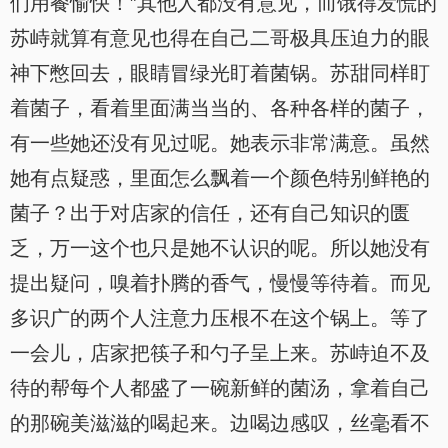
们用餐愉快！”其他人都没有意见，而饿得发慌的
苏峙就算有意见也得在自己二哥极具压迫力的眼
神下憋回去，眼睛冒绿光盯着菌锅。苏甜同样盯
着菌子，看着里面满当当的、各种各样的菌子，
有一些她还没有见过呢。她表示非常满意。虽然
她有点疑惑，里面怎么飘着一个颜色特别鲜艳的
菌子？出于对店家的信任，还有自己知识的匮
乏，万一这个也只是她不认识的呢。所以她没有
提出疑问，嗅着扑腾的香气，慢慢等待着。而见
多识广的两个人注意力压根不在这个锅上。等了
一会儿，店家把筷子和勺子呈上来。苏峙迫不及
待的帮每个人都盛了一碗新鲜的菌汤，拿着自己
的那碗美滋滋的喝起来。边喝边感叹，丝毫看不