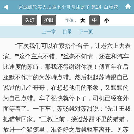
穿成娇软美人后被七个哥哥团宠了 第24 白瑾花
关灯
护眼
大
中
小
字体：
上一章
目录
下一页
“下次我们可以在家搭个台子，让老六上去表
演。”“这个主意不错。”丝毫不知情，还在和汽车
比速度的苏峙：那我还得谢谢你噢！傅宜年在后
座默不作声的为苏峙点蜡。然后想起苏峙跟自己
说过的几个哥哥，在想想他们的形象，又默默的
为自己点蜡。车子很快就停下了，司机已经在外
面等着了。一下车，苏砀就对苏甜说：“先让王叔
把猫带回家。”王叔上前，接过苏甜怀里的猫猫，
放进一个猫笼里，准备好之后就驱车离开。见苏