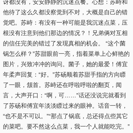
讶都没有，安安静静的沉迷点餐。心想：苏峙和
他待了这么久都没察觉到不对，大概是自己的错
觉吧。苏峙：有没有一种可能是我沉迷点菜，压
根没有注意到他们那边的情况？！兄弟俩对互相
的信任完美的错过了发现真相的机会。 “这个菌
锅怎么样？”苏甜眼前一亮，指着菜单上心鲜艳的
图片，兴致冲冲的询问。菌子，她的最爱！傅宜
年柔声回复：“好。”苏砀顺着苏甜手指的方向瞟
了一眼，颔首。苏峙还在呼啦呼啦的翻页，闻
言，大声开口：“啊，可……”话还没说完就看到
了苏砀和傅宜年淡淡瞟过来的眼神。话音一转，
“也不是不可以。”“那点了锅底，总还得点些其它
的菜吧。要不然这么点菜，我一个人就能吃完。”