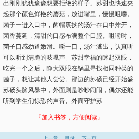
出刚刚犹犹豫豫想要拒绝的样子。苏甜也快速夹
起那个颜色鲜艳的蘑菇，放进嘴里，慢慢咀嚼。
菌子一进入口中，菌帽裹挟的汤汁在口中炸开，
菌香蔓延，清甜的口感布满整个口腔。咀嚼时，
菌子口感劲道嫩滑。嚼一口，汤汁溅出，认真听
可以听到清脆的吱嘎声。苏甜幸福的眯起双眼，
吃完一个之后，睁大双眼在锅里寻找相同种类的
菌子，想让其他人尝尝。那边的苏砀已经开始盛
苏砀头脑风暴中，外面则是吵吵闹闹，偶尔还能
听到学生们惊恐的声音。外面守护苏
『加入书签，方便阅读』
上一章
目录
下一页