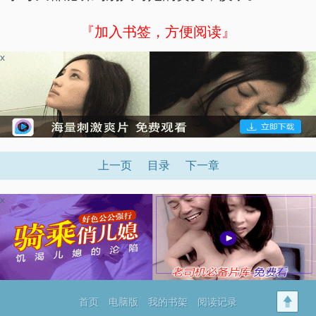
『加入书签，方便阅读』
x
上一页
目录
下一章
x
首页
电脑版
我的书架
阅读记录