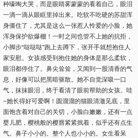
种嚎啕大哭，而是眼睛雾蒙蒙的看着自己，眼泪
一滴一滴从眼眶里掉出来。吃软不吃硬的苏甜浑
身僵住了，尤其是这么一张惹人怜爱的小脸，她
浑身保护欲爆棚！一时之间也管不上她的抗拒，
小脚步“哒哒哒”跑上去蹲下，张开手就想抱住人
家安慰。女孩感受到抱住她的身体是那么柔软，
眼泪都停住了。鼻尖耸耸，又闻到一股清香的气
息，好像可以把黑暗驱散。她不自觉深吸一口
气，抹抹眼泪，终于看清了眼前帮助的女孩。哇
~她长得好可爱啊！圆溜溜的猫眼清澈见底，里
面饱含着对自己的关切，小脸白嫩嫩，还有一点
婴儿肥，樱桃般的樱唇紧紧抿着，似乎还有点生
气。鼻子小小的。整个人也小小的。女生看呆