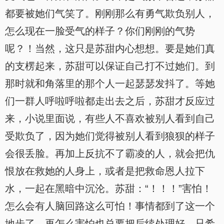
都要被她们气笑了。刚刚那么有勇气欺负别人，
怎么现在一脸受气的样子？你们刚刚的气势
呢？！当然，这只是苏甜内心想想。要是她们真
的支楞起来，苏甜可以保证自己打不过她们。到
那时就和角落里的那个人一起瑟瑟发抖了。等她
们一群人呼啦呼啦都走出去之后，苏甜才反应过
来，小说里面说，有些人不喜欢被别人看到自己
受欺负了，因为她们觉得被别人看到狼狈的样子
会很丢脸。再加上反抗不了霸凌的人，就会把仇
恨放在救她的人身上，或者是把救命恩人拉下
水，一起在黑暗中沉沦。苏甜：“！！！”害怕！
怎么会有人脑回路这么可怕！事情都到了这一个
地步了，再怎么害怕也总要把后续处理好，只希