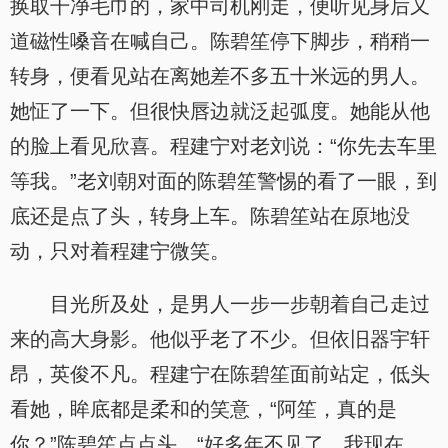
换取干净毛巾的，家中司机刚走，便听见身后又
道磁性嗓音在喊自己。陈碧笙停下脚步，稍稍一
转身，便看见站在离她差不多五十米远的男人。
她怔了一下。但很快唇边就泛起弧度。她能从他
的脸上看见欣喜。程建宁对老刘说：“你先去车里
等我。”老刘朝对面的陈碧笙警惕的看了一眼，到
底还是点了头，转身上车。陈碧笙站在原地没
动，只对着程建宁微笑。
目光所及处，是男人一步一步朝着自己走过
来的高大身影。他似乎老了不少。但依旧器宇轩
昂，英俊不凡。程建宁在陈碧笙面前站定，低头
看她，眸底都是柔和的笑意，“阿笙，真的是
你？”陈碧笙点点头，“好多年不见了。我现在，