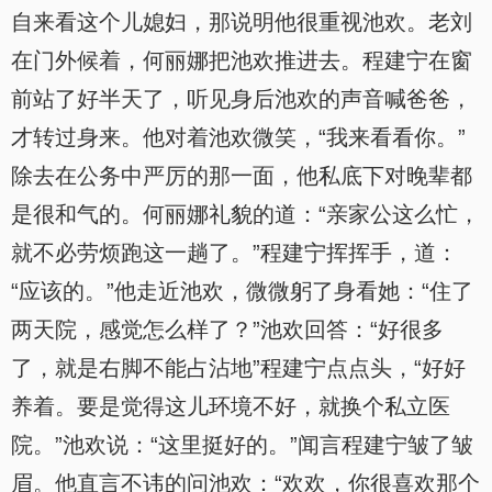
自来看这个儿媳妇，那说明他很重视池欢。老刘
在门外候着，何丽娜把池欢推进去。程建宁在窗
前站了好半天了，听见身后池欢的声音喊爸爸，
才转过身来。他对着池欢微笑，“我来看看你。”
除去在公务中严厉的那一面，他私底下对晚辈都
是很和气的。何丽娜礼貌的道：“亲家公这么忙，
就不必劳烦跑这一趟了。”程建宁挥挥手，道：
“应该的。”他走近池欢，微微躬了身看她：“住了
两天院，感觉怎么样了？”池欢回答：“好很多
了，就是右脚不能占沾地”程建宁点点头，“好好
养着。要是觉得这儿环境不好，就换个私立医
院。”池欢说：“这里挺好的。”闻言程建宁皱了皱
眉。他直言不讳的问池欢：“欢欢，你很喜欢那个