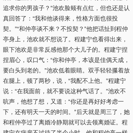
追求你的男孩子？”池欢脸颊有点红，但也还是认
真回答了：“我和他谈得来，性格方面也很投
契。”“和仲亭谈不来？不投契？”他把话扯到程仲
亭身上，池欢就不想说了。程建宁也看得出来，
眼下池欢是非常反感他那个大儿子的。程建宁捏
捏眉心，叹口气：“你和仲亭，本该是佳偶天成，
要白头到老的。”池欢低着眼睛。双手轻轻攥着放
在腿上，顿了两秒，说，“我配不上他。”程建宁
说：“在我面前，就不要说这种气话了。”池欢不
吭声，他想了想，又道：“你还是再好好考虑一
下，还有明天一天的时间。”后天就是周三了，她
和程仲亭过了离婚冷静期就可以去领离婚证。程
建宁在病房不过待了半个小时，他和程仲亭一样