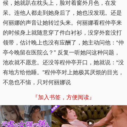
候，她就趴在枕头上，脸对着窗外月色，在发
呆。连他人都走到她身后了，她也没发现。还是
何丽娜的声音让她转过头来。何丽娜看程仲亭来
的时候身上就随意穿了件白衬衫，没穿外套没打
领带，估计晚上也没有应酬了，她主动问他：“仲
亭今晚留在医院么？” 反复一听她问这种问题，
池欢就不愿意。还没等程仲亭开口，她就说：“没
有地方给他睡。”程仲亭对上她极其厌烦的目光，
不急也不恼，只对何丽娜说
『加入书签，方便阅读』
x