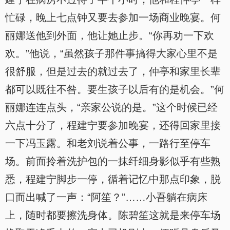
忙碌，晚上七点钟又要去参加一场商业晚宴。何
丽娜送他到外面，他让她止步。“你再劝一下欢
欢。”他说，“虽然孩子那件事搞得大家心里不是
很舒服，但是过去的就过去了，仲亭和家里长辈
都可以既往不咎。要生孩子以后有的是机会。”何
丽娜连连点头，“亲家公说的是。”这个时候已经
六点十分了，程建宁要参加晚宴，还得回家里接
一下冯玉露。和老刘说着公事，一路行至停车
场。前面拎着洗护包的一抹纤细身影似乎有些熟
悉，程建宁脚步一停，循着记忆中那点印象，脱
口而出喊了一声：“阿笙？”……小吾躺在病床
上，随时都要擦洗身体。陈碧笙这就是来停车场