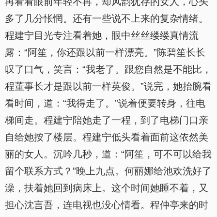
再看看眼前年轻不再，却风韵犹存的女人，心头
多了几分怅惘。还有一些说不上来的复杂情绪。
程建宁目光专注看着她，眼中丝丝缕缕真情流
露：“阿笙，你还跟以前一样漂亮。”陈碧笙长长
叹了口气，笑言：“我老了。跟您自然是不能比，
程董事长才是跟以前一样英俊。”说完，她抬腕看
看时间，道：“我得走了。”说着便要转身，往电
梯间走。程建宁陪她走了一程，到了电梯门口亲
自给她按了楼层。程建宁低头看着面前这依然美
丽的女人。沉吟几秒，道：“阿笙，可不可以给我
留个联系方式？”晚上九点。何丽娜给池欢洗好了
澡，扶着她回到病床上。这个时间她睡不着，又
担心沈言吾，连电视也没心情看。程仲亭来的时