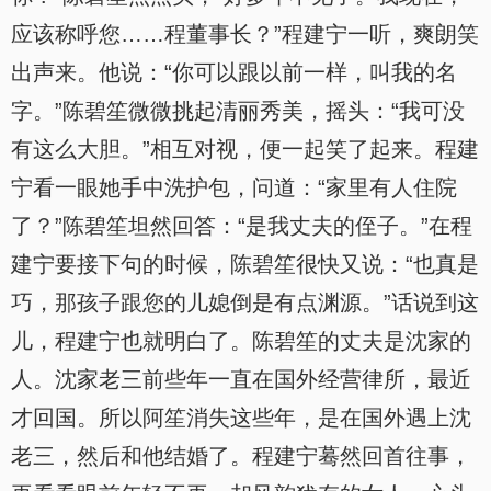
应该称呼您……程董事长？”程建宁一听，爽朗笑
出声来。他说：“你可以跟以前一样，叫我的名
字。”陈碧笙微微挑起清丽秀美，摇头：“我可没
有这么大胆。”相互对视，便一起笑了起来。程建
宁看一眼她手中洗护包，问道：“家里有人住院
了？”陈碧笙坦然回答：“是我丈夫的侄子。”在程
建宁要接下句的时候，陈碧笙很快又说：“也真是
巧，那孩子跟您的儿媳倒是有点渊源。”话说到这
儿，程建宁也就明白了。陈碧笙的丈夫是沈家的
人。沈家老三前些年一直在国外经营律所，最近
才回国。所以阿笙消失这些年，是在国外遇上沈
老三，然后和他结婚了。程建宁蓦然回首往事，