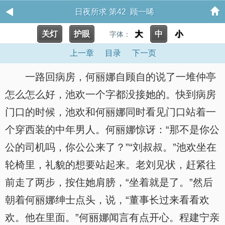
日夜所求 第42 顾一晞
关灯
护眼
大
中
小
字体：
上一章
目录
下一页
一路回病房，何丽娜自顾自的说了一堆仲亭
怎么怎么好，池欢一个字都没接她的。快到病房
门口的时候，池欢和何丽娜同时看见门口站着一
个穿西装的中年男人。何丽娜惊讶：“那不是你公
公的司机吗，你公公来了？”“刘叔叔。”池欢坐在
轮椅里，礼貌的想要站起来。老刘见状，赶紧往
前走了两步，按住她肩膀，“坐着就是了。”然后
朝着何丽娜绅士点头，说，“董事长过来看看欢
欢。他在里面。”何丽娜闻言有点开心。程建宁亲