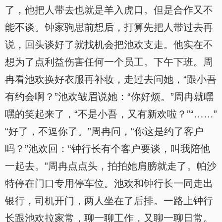
了，他把人带去也就是羊入虎口。但是合作又不
能不谈。钟家驹思前想后，打算先把人带过去再
说，回头谈好了就找机会把池欢支走。他实在不
想为了点利益伤害任何一个员工。下午下班。周
冉看池欢换好衣服再补妆，走过去问她，“跟小吾
有约会啊？”池欢皱眉说她：“你好烦。”周冉就嘿
嘿的笑起来了，“不是小吾，又有新欢啦？”“……”
“好了，不逗你了。”周冉问，“你这是约了客户
吗？”池欢回：“钟行长有个客户要谈，叫我陪他
一起去。”周冉点点头，拍拍她肩膀就走了。帕沙
特停在门口专用停车位。池欢和钟行长一同走出
银行，司机开门，两人坐在了后排。一路上钟行
长跟池欢拉家常，聊一聊工作，又聊一聊日常。