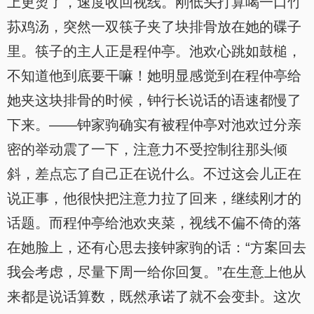
上更烫了，速度收回视线。刚低头打算喝一口竹
荪鸡汤，突然一双筷子夹了块排骨放在她的碟子
里。筷子的主人正是程仲亭。池欢心跳如鼓槌，
不知道他到底要干嘛！她明显感觉到在程仲亭给
她夹这块排骨的时候，钟行长说话的语速都慢了
下来。——钟家驹确实有被程仲亭对池欢过分亲
密的举动震了一下，注意力不受控制往那头倾
斜，差点忘了自己正在说什么。不过这会儿正在
说正事，他很快把注意力拉了回来，继续刚才的
话题。而程仲亭给池欢夹菜，视线不偏不倚的落
在她脸上，还有心思去接钟家驹的话：“方案回去
我会考虑，尽量下周一给你回复。”在生意上他从
来都是说话算数，既然承诺了就不会变卦。这次