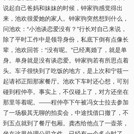
说起自己爸妈和妹妹的时候，钟家驹感觉得出
来，池欢很爱她的家人。钟家驹突然想到什么，
问池欢：“小池谈恋爱没有？”行长对自己来说，
除了平时工作中是领导身份，私底下倒有点像长
辈，池欢回答：“没有呢。”已经离婚了，就是单
身。单身就是没有谈恋爱。钟家驹若有所思点着
头。车子很快到了吃饭的地方，是上次和宁筱一
起请祁正阳那家餐厅。池欢下车时还心想，可别
碰到程仲亭。事实上，不仅碰上了，对方还坐在
那里等着呢。——程仲亭下午被冯女士拉去参加
了一场极其无聊的拍卖会，中途找借口撤了，不
到五点就到了餐厅包厢。龚杰给他点了一壶茶，
坐在这里处理公司文件，已经有一个多小时了。