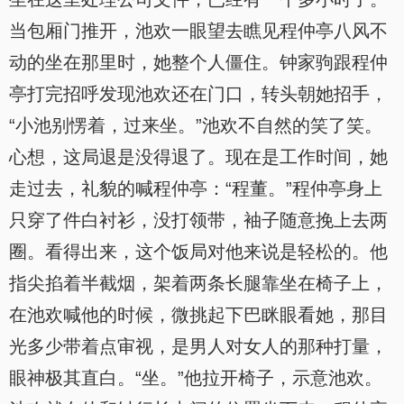
当包厢门推开，池欢一眼望去瞧见程仲亭八风不
动的坐在那里时，她整个人僵住。钟家驹跟程仲
亭打完招呼发现池欢还在门口，转头朝她招手，
“小池别愣着，过来坐。”池欢不自然的笑了笑。
心想，这局退是没得退了。现在是工作时间，她
走过去，礼貌的喊程仲亭：“程董。”程仲亭身上
只穿了件白衬衫，没打领带，袖子随意挽上去两
圈。看得出来，这个饭局对他来说是轻松的。他
指尖掐着半截烟，架着两条长腿靠坐在椅子上，
在池欢喊他的时候，微挑起下巴眯眼看她，那目
光多少带着点审视，是男人对女人的那种打量，
眼神极其直白。“坐。”他拉开椅子，示意池欢。