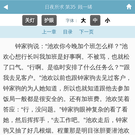
日夜所求 第35 顾一晞
关灯
护眼
大
中
小
字体：
上一章
目录
下一页
钟家驹说：“池欢你今晚加个班怎么样？”池
欢心想行长叫我加班是好事啊。不被骂，也就松
了口气。“行啊。是临时安排了什么任务么？”“跟
我去见客户。”池欢以前也跟钟家驹去见过客户，
钟家驹的为人她知道，所以也就知道跟他去参加
饭局一般都是很安全的。还有加班费。池欢笑着
答应：“行，没问题。”钟家驹眼神复杂的看了看
她，然后挥挥手，“去工作吧。”池欢走后，钟家
驹又抽了好几根烟。程董那是明目张胆要潜池欢