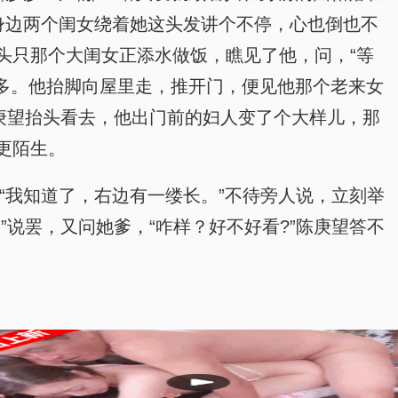
身边两个闺女绕着她这头发讲个不停，心也倒也不
头只那个大闺女正添水做饭，瞧见了他，问，“等
多。他抬脚向屋里走，推开门，便见他那个老来女
庚望抬头看去，他出门前的妇人变了个大样儿，那
更陌生。
“我知道了，右边有一缕长。”不待旁人说，立刻举
说罢，又问她爹，“咋样？好不好看?”陈庚望答不