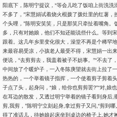
阳底下，陈明宁提议，“等会儿吃了饭咱上街洗洗澡
不多了，”宋慧娟试着烧火棍拨了拨灶里的红薯，
个头哩，”陈明安笑笑，只是那笑只牵扯着嘴角。
多，只有对她娘，他们不知还能说些什么。等到
跟着。这几年乡里变化很大，澡堂不再是个稀罕
来最容易受凉，小孩老人最受不得，宋慧娟一出
便说，“去剪剪去，我盖着被子不妨事。”“不去
中间放了个暖炉子，一入冬陈庚望就去街上拉了
热热的，一个举着镜子指挥，一个使着剪子剪着头发
子点了头，起身问，“娘，给你也剪剪罢?”“对,
在耳边的散发，又透过明宁举着的镜子看到身后,垂
剪,我剪，”陈明宁立刻起身,拿过剪子又问,“剪到哪
得了准话儿，待她娘起床坐到桌边的椅子上,她才