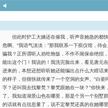
但此时护工大姨还在催我，听声音她急的都快
危啊。“我语气淡淡：”那我联系一下殡仪馆，待
骗我？正所谓听人劝吃饱饭，不作不闹保命绝招
能出这个门！我说的！我洗完脸出来，看见唐元
进来的，本想还想听听她还能编出点什么大瞎话
的样子，但很快就传来了一个空洞的女声。“白瓷
字？还叫我去找黎梵？黎梵跟她在一块？“你快来
了。我知道湖景山色在哪里，那是个另一个别墅
的话就有点信息量了，说不定黎梵还真的在她哪