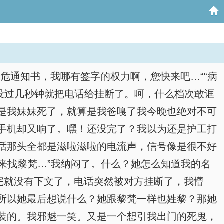
危通知书，我哪有签字的权力啊，您快来吧…““病
，没过几秒钟就把电话给挂断了。呵，什么档次敢诓
是我妹妹死了，就算是我爸嘎了我今晚也绝对不可
手机却又响了。嘿！还没完了？我以为还是护工打
话那头全都是滋啦滋啦的电流声，信号像是很不好
来找黎梵…”我纳闷了。什么？她怎么知道我的名
完就没有下文了，电话突然被对方挂断了，我懵
所以她最后想说什么？她跟黎梵一样也姓黎？那她
装的。我邪魅一笑。又是一个想引我出门的死鬼，