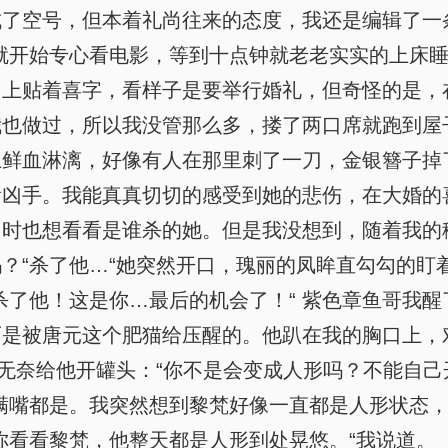
了空号，但本着礼尚往来的态度，我还是编辑了一
就开始专心看电影，等到十点钟就老老实实的上床
门上贴着喜字，看样子是要举行婚礼，但奇怪的是，
我也做过，所以我没管那么多，搂了两口席就跑到屋
上鲜血淋漓，好像有人在那里刺了一刀，金银簪子掉
看凶手。我能真真切切的感受到她的悲伤，在大婚的
同时也想看看是谁杀的她。但是我没想到，随着我的
？“杀了他…“她突然开口，瑰丽的凤眸直勾勾的盯
杀了他！这是你…最后的机会了！“ 紫色章鱼哥我
而是被唐元这个肥猫给压醒的。他趴在我的胸口上，
，无奈给他开罐头：“你不是会变成人形吗？不能自己
满嘴都是。我突然想到黎梵好像一直都是人形状态
你看看黎梵，他整天都是人形到处晃悠。“我说道。