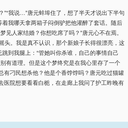
？”“我说…”唐元蚌埠住了，想了半天才说出下半句
等着我哪天拿两箱子闷倒驴把他灌醉了套话。随后
梦见人家结婚？你想吃席了吗？”唐元心不在焉。
老实摇头。我是真不认识，那个新娘子长得很漂亮，这
元跳到我腿上：“管她叫你杀谁，自己的事情自己
特别有道理。但是这个梦终究是在我心里存了一个
总有刁民想杀他？他是个香饽饽吗？唐元吃过猫罐
去医院想要看看白栀，在走廊上我问了护工昨晚有