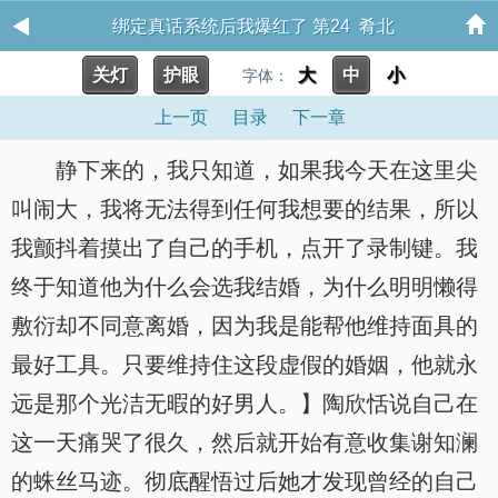
绑定真话系统后我爆红了 第24 肴北
关灯
护眼
大
中
小
字体：
上一页
目录
下一章
静下来的，我只知道，如果我今天在这里尖
叫闹大，我将无法得到任何我想要的结果，所以
我颤抖着摸出了自己的手机，点开了录制键。我
终于知道他为什么会选我结婚，为什么明明懒得
敷衍却不同意离婚，因为我是能帮他维持面具的
最好工具。只要维持住这段虚假的婚姻，他就永
远是那个光洁无暇的好男人。】陶欣恬说自己在
这一天痛哭了很久，然后就开始有意收集谢知澜
的蛛丝马迹。彻底醒悟过后她才发现曾经的自己