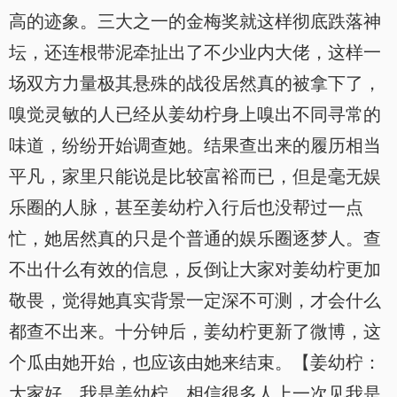
高的迹象。三大之一的金梅奖就这样彻底跌落神
坛，还连根带泥牵扯出了不少业内大佬，这样一
场双方力量极其悬殊的战役居然真的被拿下了，
嗅觉灵敏的人已经从姜幼柠身上嗅出不同寻常的
味道，纷纷开始调查她。结果查出来的履历相当
平凡，家里只能说是比较富裕而已，但是毫无娱
乐圈的人脉，甚至姜幼柠入行后也没帮过一点
忙，她居然真的只是个普通的娱乐圈逐梦人。查
不出什么有效的信息，反倒让大家对姜幼柠更加
敬畏，觉得她真实背景一定深不可测，才会什么
都查不出来。十分钟后，姜幼柠更新了微博，这
个瓜由她开始，也应该由她来结束。【姜幼柠：
大家好，我是姜幼柠，相信很多人上一次见我是