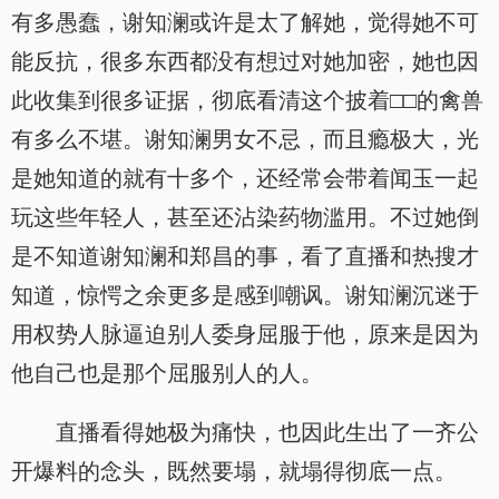
有多愚蠢，谢知澜或许是太了解她，觉得她不可
能反抗，很多东西都没有想过对她加密，她也因
此收集到很多证据，彻底看清这个披着□□的禽兽
有多么不堪。谢知澜男女不忌，而且瘾极大，光
是她知道的就有十多个，还经常会带着闻玉一起
玩这些年轻人，甚至还沾染药物滥用。不过她倒
是不知道谢知澜和郑昌的事，看了直播和热搜才
知道，惊愕之余更多是感到嘲讽。谢知澜沉迷于
用权势人脉逼迫别人委身屈服于他，原来是因为
他自己也是那个屈服别人的人。
直播看得她极为痛快，也因此生出了一齐公
开爆料的念头，既然要塌，就塌得彻底一点。