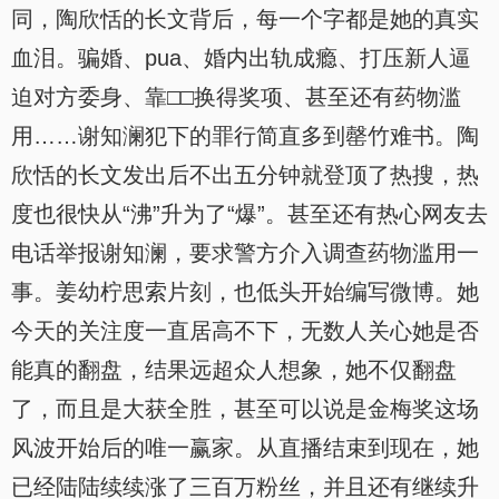
同，陶欣恬的长文背后，每一个字都是她的真实
血泪。骗婚、pua、婚内出轨成瘾、打压新人逼
迫对方委身、靠□□换得奖项、甚至还有药物滥
用……谢知澜犯下的罪行简直多到罄竹难书。陶
欣恬的长文发出后不出五分钟就登顶了热搜，热
度也很快从“沸”升为了“爆”。甚至还有热心网友去
电话举报谢知澜，要求警方介入调查药物滥用一
事。姜幼柠思索片刻，也低头开始编写微博。她
今天的关注度一直居高不下，无数人关心她是否
能真的翻盘，结果远超众人想象，她不仅翻盘
了，而且是大获全胜，甚至可以说是金梅奖这场
风波开始后的唯一赢家。从直播结束到现在，她
已经陆陆续续涨了三百万粉丝，并且还有继续升