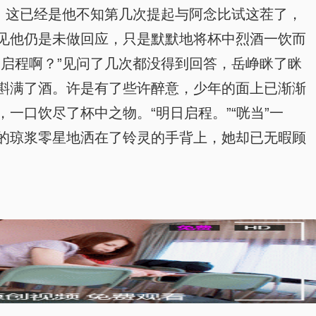
，这已经是他不知第几次提起与阿念比试这茬了，
见他仍是未做回应，只是默默地将杯中烈酒一饮而
启程啊？”见问了几次都没得到回答，岳峥眯了眯
斟满了酒。许是有了些许醉意，少年的面上已渐渐
口饮尽了杯中之物。“明日启程。”“咣当”一
的琼浆零星地洒在了铃灵的手背上，她却已无暇顾