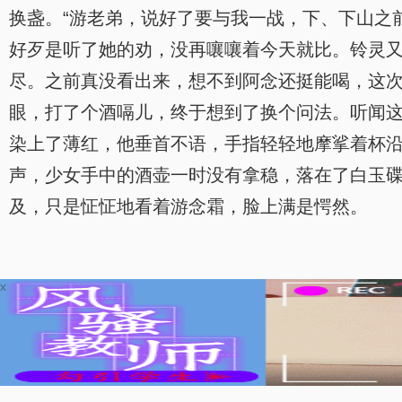
换盏。“游老弟，说好了要与我一战，下、下山之
好歹是听了她的劝，没再嚷嚷着今天就比。铃灵
尽。之前真没看出来，想不到阿念还挺能喝，这次
眼，打了个酒嗝儿，终于想到了换个问法。听闻
染上了薄红，他垂首不语，手指轻轻地摩挲着杯沿
声，少女手中的酒壶一时没有拿稳，落在了白玉
及，只是怔怔地看着游念霜，脸上满是愕然。
x