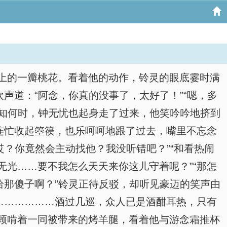
上的一瓣桃花。看着他的动作，铃灵的眼底霎时满
声道：“阿念，你真的没事了，太好了！”“嗯，多
不知何时，钟无忧也起身走了过来，他笑吟吟地挤到
连忙收起箜篌，也乐呵呵地跟了过去，嘴里不忘念
哎？你竟然会主动找他？我没听错吧？”“和看热闹
光……要不我怎么天天来你这儿守着呢？”“那怎
给那傻子啊？”铃灵正待反驳，却听见豪迈的笑声由
………………酒过几巡，众人已是酒酣耳热，只有
顾啃着一同被带来的烤羊腿，看着他与游念霜推杯