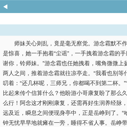
师妹关心则乱，竟是毫无察觉。游念霜默不
是惊喜，她一手抱着“尘谣”，一手拽着游念霜的
谢你，铃师妹。”游念霜也任她拽着，嘴角微微上
两人之间，推着游念霜就往凉亭走。“我看也别等
叨着：“还几杯呢，三师兄，你都喝不到第二杯。”
比起来传个信算什么？他盼游小哥康复盼了那么久
么行！阿念这才刚刚康复，还需再好生润养经脉，
远及近，瞬息之间便现身亭中，正是岳峥到了。“
钟无忧早早地就瘫在一旁，睡得不省人事。岳峥