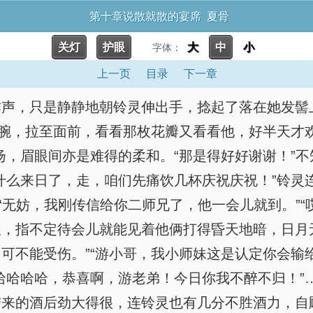
第十章说散就散的宴席 夏骨
关灯
护眼
大
中
小
字体：
上一页
目录
下一章
作声，只是静静地朝铃灵伸出手，捻起了落在她发髻
手腕，拉至面前，看看那枚花瓣又看看他，好半天才欢
扬，眉眼间亦是难得的柔和。“那是得好好谢谢！”
什么来日了，走，咱们先痛饮几杯庆祝庆祝！”铃灵
“无妨，我刚传信给你二师兄了，他一会儿就到。”“
，指不定待会儿就能见着他俩打得昏天地暗，日月无
可不能受伤。”“游小哥，我小师妹这是认定你会输
哈哈哈哈，恭喜啊，游老弟！今日你我不醉不归！”
带来的酒后劲大得很，连铃灵也有几分不胜酒力，自