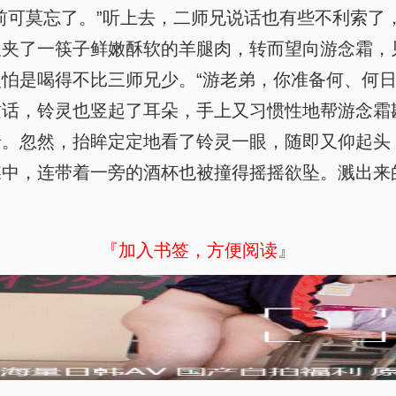
前可莫忘了。”听上去，二师兄说话也有些不利索了
又夹了一筷子鲜嫩酥软的羊腿肉，转而望向游念霜，
怕是喝得不比三师兄少。“游老弟，你准备何、何日
这话，铃灵也竖起了耳朵，手上又习惯性地帮游念霜
。忽然，抬眸定定地看了铃灵一眼，随即又仰起头，一
碟中，连带着一旁的酒杯也被撞得摇摇欲坠。溅出来
『加入书签，方便阅读』