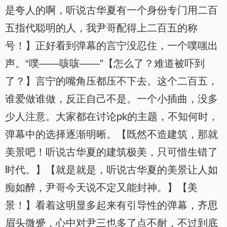
是夸人的啊，听说古华夏有一个身份专门用二百
五指代聪明的人，我尹哥配得上二百五的称
号！】正好看到弹幕的言宁没忍住，一个噗嗤出
声。“噗——咳咳——”【怎么了？难道被吓到
了？】言宁的嘴角压都压不下去。这个二百五，
谁爱做谁做，反正自己不是。一个小插曲，没多
少人注意。大家都在讨论pk的主题，不知何时，
弹幕中的选择逐渐明晰。【既然不造建筑，那就
美景吧！听说古华夏的建筑极美，只可惜生错了
时代。】【就是就是，听说古华夏的美景让人如
痴如醉，尹哥今天说不定又能封神。】【美
景！】看着这明显多起来有引导性的弹幕，齐思
眉头微蹙，心中对尹三也多了点不耐，不过到底