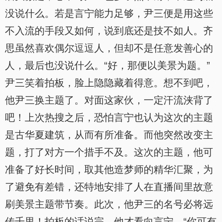
没说什么。若是言宁能力足够，尹三便是用这些
不入流的手段又如何，说到底还是技不如人。齐
思虽然喜欢偶尔逗逗人，但却不是任意发善心的
人，最后也没说什么。“好，那便以美景为题。”
尹三笑着拍板，脸上隐隐藏着得意。想不到吧，
他尹三换主题了。对面这家伙，一定汗流浃背了
吧！上次热搜之后，恐怕言宁也认为这次的主题
是古华夏建筑，从而有所准备。而他突然改变主
题，打了对方一个措手不及。这次的主题，他可
准备了好长时间，取其他造梦师的精华汇聚，为
了避免有差错，还特地安排了人在直播间里故意
刷美景主题带节奏。此次，他尹三的名号必将远
传千里！拍板的话说完，他才看向言宁。“你可有