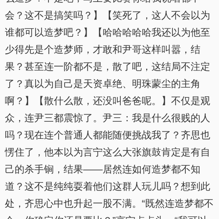
会？这不是搞笑吗？】【笑死了，这人不会以为
谁都可以造梦吧？】【哈哈哈哈哈我还以为他至
少得先是个造梦师，才敢和尹哥这样叫嚣，结
果？甚至连一阶都不是，散了吧，这结局不注定
了？真以为自己是天资卓绝、明珠蒙尘的主角
啊？】【散什么散，还没叫爸爸呢。】不仅是观
众，连尹三都震惊了。尹三：我是什么很贱的人
吗？现在连个普通人都能随便挑战我了？齐思也
愣住了，他本以为言宁这么大张旗鼓肯定是有自
己的杀手锏，结果——居然连如何造梦都不知
道？这不是纯纯耍着他们这群人玩儿吗？想到此
处，齐思心中也升起一股不满。“既然连造梦都不