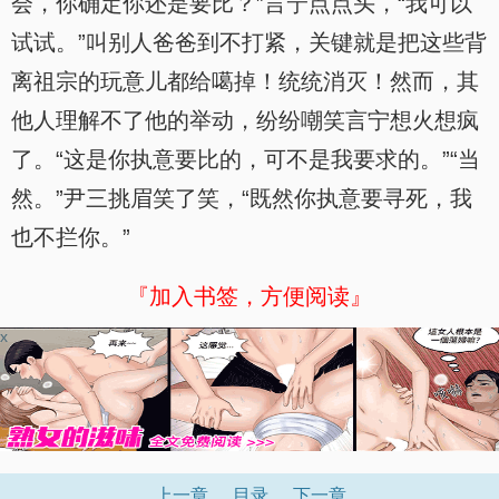
会，你确定你还是要比？”言宁点点头，“我可以
试试。”叫别人爸爸到不打紧，关键就是把这些背
离祖宗的玩意儿都给噶掉！统统消灭！然而，其
他人理解不了他的举动，纷纷嘲笑言宁想火想疯
了。“这是你执意要比的，可不是我要求的。”“当
然。”尹三挑眉笑了笑，“既然你执意要寻死，我
也不拦你。”
『加入书签，方便阅读』
x
上一章
目录
下一章