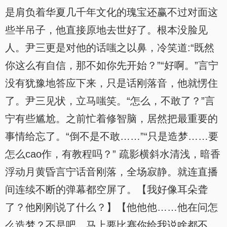
是肩负着华夏几千年文化的瑰宝还赢不过对面这
些半吊子，他直接原地去世好了。根本没脸见
人。尹三更是对他的话嗤之以鼻，冷笑道:“既然
你这么有自信，那不如你先开始？”“好啊。”言宁
没有犹豫地答应下来，只是话刚落音，他就愣住
了。尹三见状，立马嗤笑。“怎么，不敢了？”言
宁有些尴尬。之前忙着修智脑，居然把最重要的
事情给忘了。“倒不是不敢……”“只是造梦……要
怎么cao作，有教程吗？” 疏影横斜水清浅，暗香
浮动月黄昏言宁话音刚落，全场寂静。就连直播
间连续不断的弹幕都空屏了。【我好像耳朵聋
了？他刚刚说了什么？】【他他他……他在问怎
么造梦？不是吧，马上要比赛你给我说啥都不