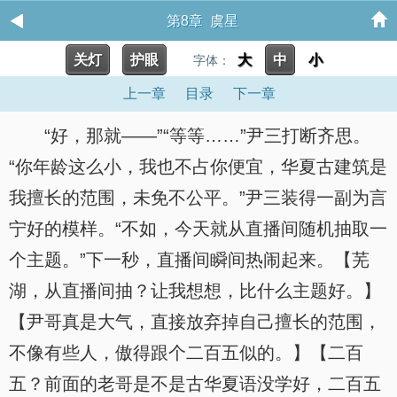
第8章 虞星
关灯
护眼
大
中
小
字体：
上一章
目录
下一章
“好，那就——”“等等……”尹三打断齐思。
“你年龄这么小，我也不占你便宜，华夏古建筑是
我擅长的范围，未免不公平。”尹三装得一副为言
宁好的模样。“不如，今天就从直播间随机抽取一
个主题。”下一秒，直播间瞬间热闹起来。【芜
湖，从直播间抽？让我想想，比什么主题好。】
【尹哥真是大气，直接放弃掉自己擅长的范围，
不像有些人，傲得跟个二百五似的。】【二百
五？前面的老哥是不是古华夏语没学好，二百五