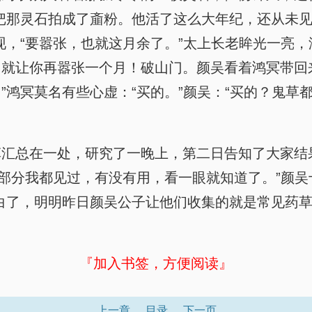
把那灵石拍成了齑粉。他活了这么大年纪，还从未见
现，“要嚣张，也就这月余了。”太上长老眸光一亮
就让你再嚣张一个月！破山门。颜吴看着鸿冥带回
鸿冥莫名有些心虚：“买的。”颜吴：“买的？鬼草都
汇总在一处，研究了一晚上，第二日告知了大家结
大部分我都见过，有没有用，看一眼就知道了。”颜吴
白了，明明昨日颜吴公子让他们收集的就是常见药
『加入书签，方便阅读』
上一章
目录
下一页