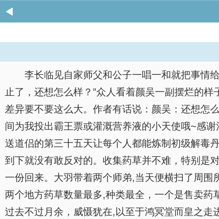
李长临见自家师父和公子一唱一和就把事情给
止了，还想怎么样？”众人看着颜吴一副摆烂的样
差异要不要这么大。作者有话说：颜吴：还想怎么样？鸿冥：不
间为我投出霸王票或灌溉营养液的小天使哦~感谢
送道侣的第三十五天让每个人都能炼制初级解毒丹
到下就没有敢反对的。收集药草并不难，特别是对
一份回来。大羽带着两个师弟,当天便横扫了周围
两个地方药草数量最多,种类最全，一个是售卖药
过去不过月余，威慑犹在,以至于鸿冥堂而皇之走