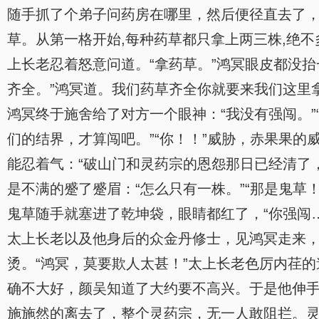
随手抓了个弟子问药房在哪里，然后便径直去了，
草。从第一格开始,每种药草都只拿上两三株,绝
上长老忍着怒意问道。“拿药草。”鸿冥眼皮都没
齐全。”鸿冥道。我们药草齐全你就要来我们这里
鸿冥终于施舍给了对方一个眼神：“我没有强闯。”
们的结界，才算闯吧。”“你！！”威胁，赤果果
能忍着气：“破山门和灵药宗的恩怨那日已经清了
是不满的蹙了蹙眉：“怎么只有一株。”“那是鬼
鬼草随手就塞进了乾坤袋，眼睛都红了，“你强闯
太上长老以及他身后的众金丹修士，见鸿冥走来
烫。“鸿冥，莫要欺人太甚！”太上长老色厉内荏
确不大好，颜吴知道了大约要不高兴。于是他伸手
施施然的离去了，整个灵药宗，无一人敢阻拦。灵