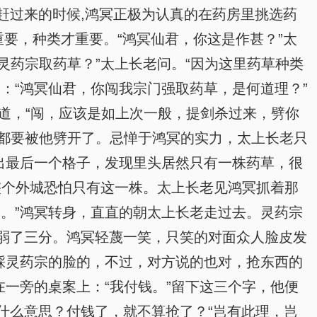
赶过来的时候,鸿冥正极为认真的在药房里挑选药
要，种类才重要。“鸿冥仙君，你这是作甚？”太
灵药宗取药草？”太上长老问。“因为这里药草种类
：“鸿冥仙君，你闯我宗门强取药草，是何道理？”
的道，“闯，应该是如上次一般，提剑杀过来，劈你
些都要被他劈开了。忌惮于鸿冥的实力，太上长老只
出最后一个格子，发现里头居然只有一株药草，很
整个外城恐怕只有这一株。太上长老见鸿冥抓着那
。”鸿冥转身，直直的朝太上长老走过去。灵药宗
弱了三分。鸿冥轻蔑一笑，只笑的对面众人脸皮发
踩灵药宗的脸的，不过，对方说的也对，抢东西的
一旁的桌案上：“我付钱。”留下这三个字，他便
什么意思？付钱了，就不算抢了？“岂有此理，岂