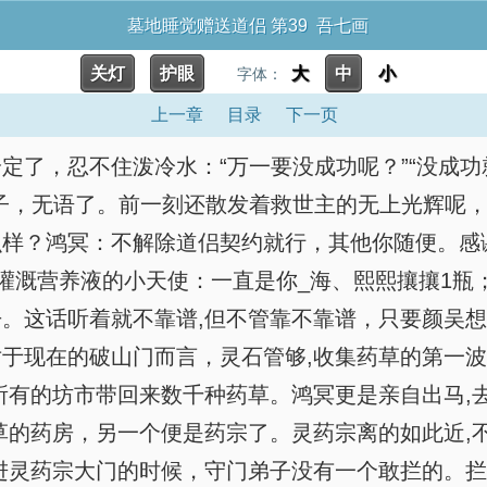
墓地睡觉赠送道侣 第39 吾七画
关灯
护眼
大
中
小
字体：
上一章
目录
下一页
定了，忍不住泼冷水：“万一要没成功呢？”“没成
子，无语了。前一刻还散发着救世主的无上光辉呢
解除道侣契约就行，其他你随便。感谢在2023-05-20 
灌溉营养液的小天使：一直是你_海、熙熙攘攘1瓶
。这话听着就不靠谱,但不管靠不靠谱，只要颜吴想
于现在的破山门而言，灵石管够,收集药草的第一波
所有的坊市带回来数千种药草。鸿冥更是亲自出马,
草的药房，另一个便是药宗了。灵药宗离的如此近,
进灵药宗大门的时候，守门弟子没有一个敢拦的。