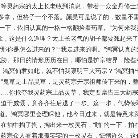
等灵药宗的太上长老收到消息，带着一众金丹修士
不多拿，但格子一个不落。颜吴可是说了的，数量不重
抬一下，依旧认真的一格一格翻捡着药草。“为何来我
拿，这是什么道理？太上长老气的胡子都要翘起来了
“那你是怎么进来的？”“我走进来的啊。”鸿冥认真
的威胁。那日的情形历历在目，哪怕是护宗结界，险
，鸿冥仙君如此，就不怕我禀明三大药宗？”鸿冥抽
草！”鬼草是上品灵草，是灵药宗开宗祖师传下来的，
……你抢夺我灵药宗上品灵草，我定要禀告三大药宗
，迫于威慑，竟齐齐往后退了一步。这一步，气势便
的道。鸿冥哪里会理睬他，他今日过来，就是特意来
在袖中掏了掏，掏出来一枚灵石，“啪”的一下，拍在
药宗众人看着那孤零零的一枚灵石，怔愣许久，这