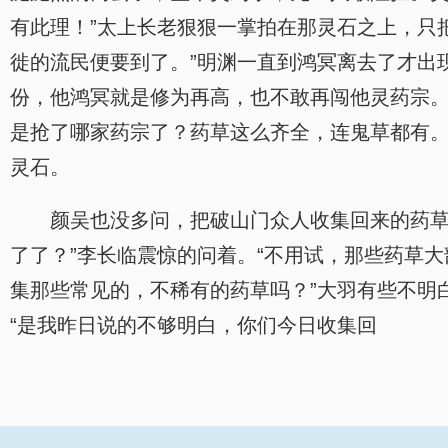
有此理！”太上长老狠狠一掌拍在那灵石之上，只
徙的流民便要到了。”明渊一直到鸿冥离去了才出
份，他鸿冥就是修为再高，也不敢再闯他灵药宗。
是抢了哪家药宗了？药草这么齐全，连鬼草都有。”
灵石。
颜吴也没多问，把破山门众人收集回来的药草
了了？”李长临震惊的问着。“不用试，那些药草
集那些常见的，不稀有的药草吗？”大羽有些不明
“是我昨日说的不够明白，你们今日收集回