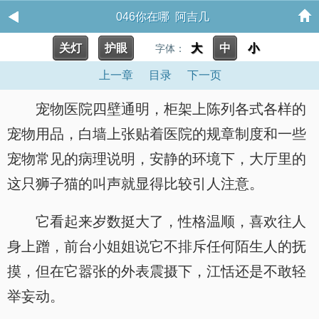
046你在哪 阿吉几
关灯
护眼
大
中
小
字体：
上一章
目录
下一页
宠物医院四壁通明，柜架上陈列各式各样的
宠物用品，白墙上张贴着医院的规章制度和一些
宠物常见的病理说明，安静的环境下，大厅里的
这只狮子猫的叫声就显得比较引人注意。
它看起来岁数挺大了，性格温顺，喜欢往人
身上蹭，前台小姐姐说它不排斥任何陌生人的抚
摸，但在它嚣张的外表震摄下，江恬还是不敢轻
举妄动。