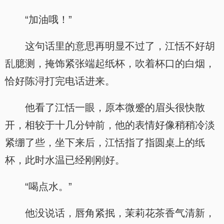
“加油哦！”
这句话里的意思再明显不过了，江恬不好胡
乱臆测，掩饰紧张端起纸杯，吹着杯口的白烟，
恰好陈浔打完电话进来。
他看了江恬一眼，原本微蹙的眉头很快散
开，相较于十几分钟前，他的表情好像稍稍冷淡
紧绷了些，坐下来后，江恬指了指圆桌上的纸
杯，此时水温已经刚刚好。
“喝点水。”
他没说话，唇角紧抿，茉莉花茶香气清新，