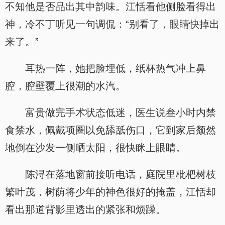
不知他是否品出其中韵味。江恬看他侧脸看得出
神，冷不丁听见一句调侃：“别看了，眼睛快掉出
来了。”
耳热一阵，她把脸埋低，纸杯热气冲上鼻
腔，腔壁覆上很潮的水汽。
富贵做完手术状态低迷，医生说叁小时内禁
食禁水，佩戴项圈以免舔舐伤口，它到家后颓然
地倒在沙发一侧晒太阳，很快眯上眼睛。
陈浔在落地窗前接听电话，庭院里枇杷树枝
繁叶茂，树荫将少年的神色很好的掩盖，江恬却
看出那道背影里透出的紧张和烦躁。