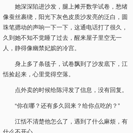
她深深陷进沙发，腿上摊开数学试卷，愁绪
像蚕丝裹绕，阳光下灰色皮质沙发亮的泛白，圆
珠笔摁动的声响一下一下，这通电话打了很久，
久到她不知不觉睡了过去，醒来屋子里空无一
人，静得像幽禁妃嫔的冷宫。
身上多了条毯子，试卷飘到了沙发底下，江
恬捡起来，心里觉得空落。
点外卖的时候给陈浔发了信息，没有回复。
“你在哪？还有多久回来？给你点吃的？”
江恬不清楚他怎么了，遇到了什么麻烦，有
什么不开心。