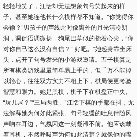
轻轻地笑了，江恬却无法想象句号笑起来的样
子。甚至她连他长什么模样都不知道。“你觉得你
会输？”男孩子的声线此时像窗外的月光清冷朗
润，调侃语调微扬，狗尾巴草似的挠着心尖，“你
对你自己这么没有自信？”“好吧。”她起身靠坐床
头，点开了句号发来的小游戏邀请。五子棋算是
所有棋类游戏里最简单易上手的，但千万不能掉
以轻心，往往双方实力不相上下，棋局便更考验
智慧和眼力。她是黑棋，棋子下在棋盘正中央。
“玩几局？”“三局两胜。”江恬下棋的手都在抖，无
法解释她为何如此紧张。句号轻缓的吐息伴随风
声响在耳边，气氛因这一刻凝滞不前。他应该戴
着耳机，不然呼吸声为何如此清楚？就像他的嘴