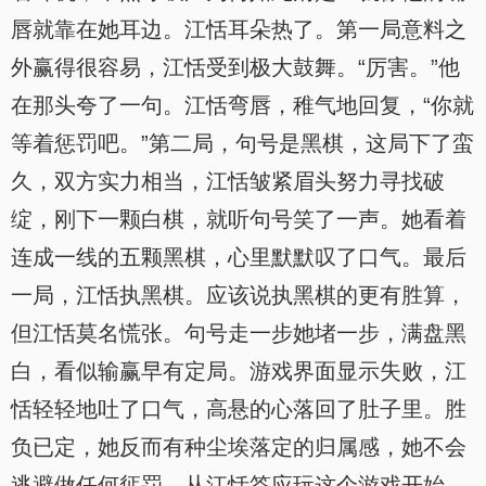
唇就靠在她耳边。江恬耳朵热了。第一局意料之
外赢得很容易，江恬受到极大鼓舞。“厉害。”他
在那头夸了一句。江恬弯唇，稚气地回复，“你就
等着惩罚吧。”第二局，句号是黑棋，这局下了蛮
久，双方实力相当，江恬皱紧眉头努力寻找破
绽，刚下一颗白棋，就听句号笑了一声。她看着
连成一线的五颗黑棋，心里默默叹了口气。最后
一局，江恬执黑棋。应该说执黑棋的更有胜算，
但江恬莫名慌张。句号走一步她堵一步，满盘黑
白，看似输赢早有定局。游戏界面显示失败，江
恬轻轻地吐了口气，高悬的心落回了肚子里。胜
负已定，她反而有种尘埃落定的归属感，她不会
逃避做任何惩罚，从江恬答应玩这个游戏开始，