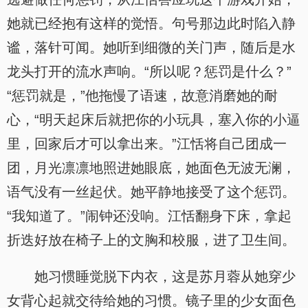
她就已经抱有这样的觉悟。句号那边此时陷入静
谧，落针可闻。她听到细微的关门声，随后是水
龙头打开的流水声响。“所以呢？惩罚是什么？”
“惩罚就是，”他拖慢了语速，故意消磨她的耐
心，“明天起床后就把你的小玩具，塞入你的小逼
里，回家后才可以拿出来。”江恬将自己团成一
团，月光凛凛地照进她眼底，她面色无波无澜，
语气没有一丝起伏。她平静地接受了这个惩罚。
“我知道了。”闹钟还没响。江恬翻身下床，拿起
折迭好放在椅子上的文胸和校服，进了卫生间。
她习惯睡觉脱下内衣，这是苏月蓉从她穿少
女背心起就交待给她的习惯。镜子里的少女面色