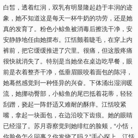
白皙，透着红润，双乳有明显隆起趋于丰润的迹
象，她不知道这是每天一杯牛奶的功劳，还是她
真的发育了。粉色小鲸鱼被消毒后擦洗干净，安
安静静地任由她摆布。江恬颤着睫毛，在穿上内
裤前，把它缓缓推进了穴里。很痛，但这股疼痛
很快就消失了。特别是当她坐在桌边吃早餐，眼
前是衣着整齐干净，低垂眉眼咬着面包的陈浔，
她蓦然感觉到一种怪异的兴奋。下体涌出湿润暖
流，她挪动臀部，小鲸鱼的尾巴抵着花蒂，轻轻
刮蹭，挠起一阵舒适又难耐的酥痒。江恬咬紧
嘴，拿起一块面包，在边沿咬下齿痕。她的眼睛
已经湿了。苏月蓉察觉到她绯红的脸颊，“小恬，
你脸色怎么回事？你发烧了吗？”手心探上，江恬