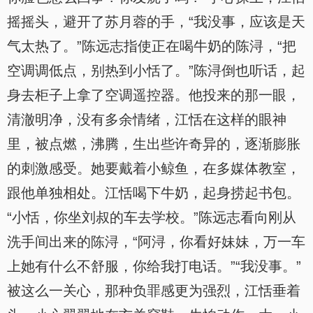
摇摇头，避开了苏月蓉的手，“我没事，应该是天
气太热了。”陈远志指使正在喝牛奶的陈浔，“把
空调调低点，别热到小恬了。”陈浔倒也听话，起
身去柜子上拿了空调遥控器。他投来的那一眼，
清澈明净，没有多余情绪，江恬在这样的眼神
里，被点燃，沸腾，生出些许奇异的，逐渐膨胀
的刺激感受。她要戴着小鲸鱼，在多媒体教室，
跟他单独相处。江恬喝下牛奶，起身捞起书包。
“小恬，你坐刘叔的车去学校。”陈远志看向刚从
洗手间出来的陈浔，“阿浔，你看好妹妹，万一车
上她有什么不舒服，你给我打电话。”“我没事。”
被这么一关心，那种负罪感更为强烈，江恬垂着