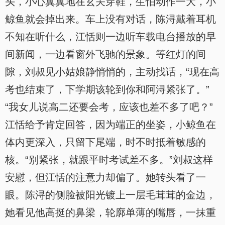
头，小心翼翼地在玄关穿鞋，生怕动作一大，小
鲸鱼就会掉出来。车上没有对话，陈浔戴着耳机
不知在听什么，江恬则一边听车载电台播放的早
间新闻，一边看窗外飞驰的景象。等红灯的间
隙，刘叔见小姑娘静悄悄的，主动找话，“现在高
考也结束了，下学期该轮到你和阿浔紧张了。”
“我女儿说高二还要会考，应该也差不多了吧？”
江恬给予肯定回答，因为端正的坐姿，小鲸鱼在
体内更深入，只留下尾端，时不时抵着敏感的
核。“别紧张，就跟平时考试差不多。”刘叔这样
安慰，但江恬的注意力却偏了。她转头看了一
眼。陈浔的侧脸被阳光镀上一层毛茸茸的金边，
她看见他高挺的鼻梁，轮廓单薄的嘴唇，一抹重