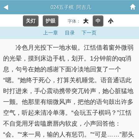
024五子棋 阿吉几
关灯
护眼
大
中
小
字体：
上一章
目录
下一页
冷色月光投下一地水银。江恬借着窗外微弱
的光晕，摸到床边手机，划开。1分钟前的qq消
息，句号在她的感谢下面冷淡地回复了一个
“嗯。”她终于死心，打算关机睡觉。语音通话此
时打进来，手心震动携带突兀铃声，她心脏猛地
一颤。他那里有细微风声，把他的语句鼓出许多
空气，听起来清冷单薄。“会玩五子棋吗？”江恬
不自觉用牙齿嗑磨唇内软皮，小声回答他：
“会。”“来一局，输的人有惩罚。”“可是……”那头