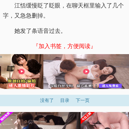
江恬缓慢眨了眨眼，在聊天框里输入了几个
字，又急急删掉。
她发了条语音过去。
『加入书签，方便阅读』
x
没有了
目录
下一页
x