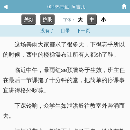
001热带鱼 阿吉几
关灯
护眼
大
中
小
字体：
没有了
目录
下一页
这场暴雨大家都求了很多天，下得忘乎所以
的时候，西中的楼梯瀑布让所有人都sh了鞋。
临近中午，暴雨红se预警终于生效，班主任
在最后一节课拖了十分钟的堂，把简单的停课事
宜讲得格外啰嗦。
下课铃响，众学生如泄洪般往教室外奔涌而
去。