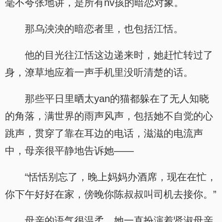
毫不夸张地讲，是所有nv孩的暗恋对象。
那乌泱泱的暗恋者里，也包括江恬。
他的目光往江恬这边递来时，她赶忙转过了
身，潦草地应着一声手机里没听清楚的话。
那些平日里晒太yan的猫都躲在了无人知晓
的角落，满世界的雨声风声，包括她不自觉的心
跳声，贯穿了靠在耳边的电话，滋滋的电流声
中，母亲很平静地告诉她——
“恬恬别忘了，晚上妈妈办酒席，现在在忙，
你下午好好在家，傍晚你陈叔叔叫司机去接你。”
母亲的语气很温柔，她一直扮演着贤淑母亲