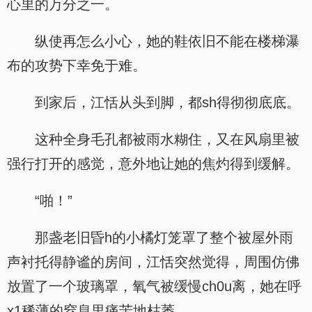
心里的万分之一。
纵使再怎么小心，她的鞋依旧不能在楼梯瀑
布的攻势下幸免于难。
到家后，江恬从头到脚，都sh得彻彻底底。
这种全身毛孔都被雨水糊住，又在风扇里被
强行打开的感觉，意外地让她的焦灼得到缓解。
“啪！”
那盏老旧昏h的小橘灯笼罩了整个被屋外雨
声衬托得静谧的房间，江恬突然觉得，周围仿佛
放置了一个玻璃罩，氧气被缓慢ch0u离，她在呼
x1稀薄的窒息里痛苦地枯萎。