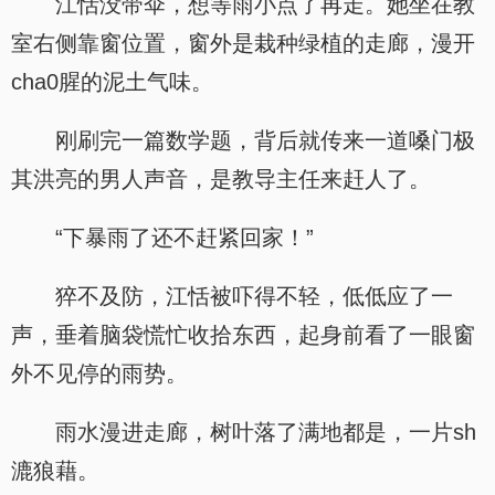
江恬没带伞，想等雨小点了再走。她坐在教
室右侧靠窗位置，窗外是栽种绿植的走廊，漫开
cha0腥的泥土气味。
刚刷完一篇数学题，背后就传来一道嗓门极
其洪亮的男人声音，是教导主任来赶人了。
“下暴雨了还不赶紧回家！”
猝不及防，江恬被吓得不轻，低低应了一
声，垂着脑袋慌忙收拾东西，起身前看了一眼窗
外不见停的雨势。
雨水漫进走廊，树叶落了满地都是，一片sh
漉狼藉。